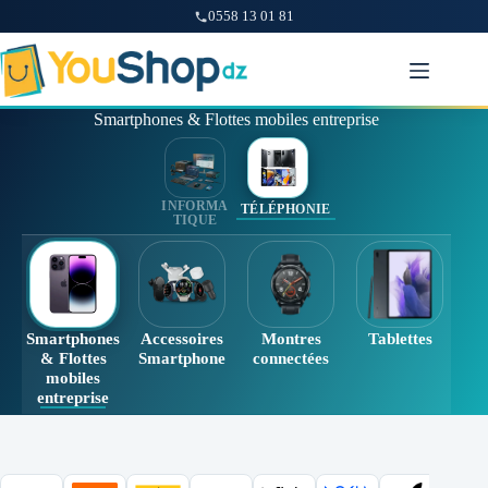
0558 13 01 81
Passer
au
contenu
Smartphones & Flottes mobiles entreprise
INFORMA
TÉLÉPHONIE
TIQUE
Smartphones
Accessoires
Montres
Tablettes
& Flottes
Smartphone
connectées
mobiles
entreprise