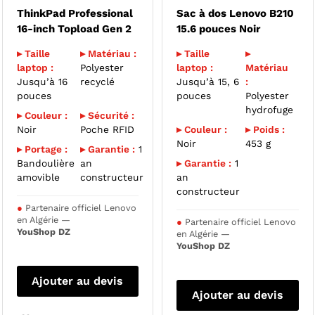
ThinkPad Professional
Sac à dos Lenovo B210
16-inch Topload Gen 2
15.6 pouces Noir
▸ Taille
▸ Matériau :
▸ Taille
▸
laptop :
Polyester
laptop :
Matériau
Jusqu’à 16
recyclé
Jusqu’à 15, 6
:
pouces
pouces
Polyester
hydrofuge
▸ Couleur :
▸ Sécurité :
Noir
Poche RFID
▸ Couleur :
▸ Poids :
Noir
453 g
▸ Portage :
▸ Garantie :
1
Bandoulière
an
▸ Garantie :
1
amovible
constructeur
an
constructeur
●
Partenaire officiel Lenovo
en Algérie —
●
Partenaire officiel Lenovo
YouShop DZ
en Algérie —
YouShop DZ
Ajouter au devis
Ajouter au devis