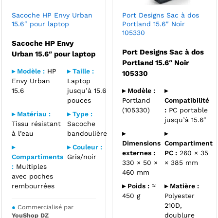
Sacoche HP Envy Urban
Port Designs Sac à dos
15.6″ pour laptop
Portland 15.6″ Noir
105330
Sacoche HP Envy
Port Designs Sac à dos
Urban 15.6″ pour laptop
Portland 15.6″ Noir
▸ Modèle :
HP
▸ Taille :
105330
Envy Urban
Laptop
15.6
jusqu’à 15.6
▸ Modèle :
▸
pouces
Portland
Compatibilité
(105330)
:
PC portable
▸ Matériau :
▸ Type :
jusqu’à 15.6″
Tissu résistant
Sacoche
à l’eau
bandoulière
▸
▸
Dimensions
Compartiment
▸
▸ Couleur :
externes :
PC :
260 × 35
Compartiments
Gris/noir
330 × 50 ×
× 385 mm
:
Multiples
460 mm
avec poches
rembourrées
▸ Poids :
≈
▸ Matière :
450 g
Polyester
210D,
●
Commercialisé par
doublure
YouShop DZ