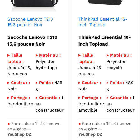
Sacoche Lenovo T210
ThinkPad Essential 16-
15,6 pouces Noir
inch Topload
Sacoche Lenovo T210
ThinkPad Essential 16-
15,6 pouces Noir
inch Topload
▸ Taille
▸ Matériau :
▸ Taille
▸ Matériau :
laptop :
Polyester
laptop :
Polyester
Jusqu’à 15,
hydrofuge
Jusqu’à 16
recyclé
6 pouces
pouces
▸ Couleur :
▸ Poids :
435
▸ Couleur :
▸ Poids :
480
Noir
g
Noir
g
▸ Portage :
▸ Garantie :
1
▸ Portage :
▸ Garantie :
1
Bandoulière
an
Bandoulière
an
constructeur
amovible
constructeur
●
Partenaire officiel Lenovo
●
Partenaire officiel Lenovo
en Algérie —
en Algérie —
YouShop DZ
YouShop DZ