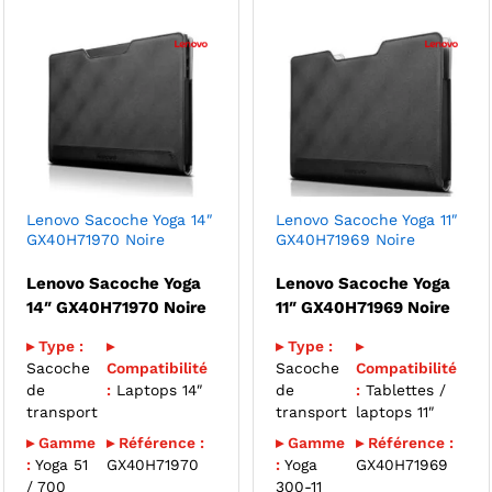
Lenovo Sacoche Yoga 14″
Lenovo Sacoche Yoga 11″
GX40H71970 Noire
GX40H71969 Noire
Lenovo Sacoche Yoga
Lenovo Sacoche Yoga
14″ GX40H71970 Noire
11″ GX40H71969 Noire
▸ Type :
▸
▸ Type :
▸
Sacoche
Compatibilité
Sacoche
Compatibilité
de
:
Laptops 14″
de
:
Tablettes /
transport
transport
laptops 11″
▸ Gamme
▸ Référence :
▸ Gamme
▸ Référence :
:
Yoga 51
GX40H71970
:
Yoga
GX40H71969
/ 700
300-11