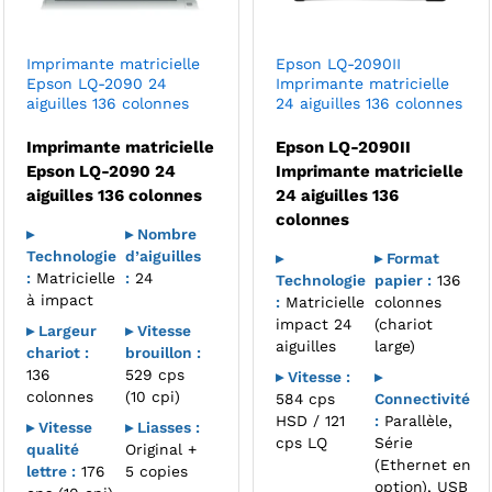
Imprimante matricielle
Epson LQ-2090II
Epson LQ-2090 24
Imprimante matricielle
aiguilles 136 colonnes
24 aiguilles 136 colonnes
Imprimante matricielle
Epson LQ-2090II
Epson LQ-2090 24
Imprimante matricielle
aiguilles 136 colonnes
24 aiguilles 136
colonnes
▸
▸ Nombre
Technologie
d’aiguilles
▸
▸ Format
:
Matricielle
:
24
Technologie
papier :
136
à impact
:
Matricielle
colonnes
impact 24
(chariot
▸ Largeur
▸ Vitesse
aiguilles
large)
chariot :
brouillon :
136
529 cps
▸ Vitesse :
▸
colonnes
(10 cpi)
584 cps
Connectivité
HSD / 121
:
Parallèle,
▸ Vitesse
▸ Liasses :
cps LQ
Série
qualité
Original +
(Ethernet en
lettre :
176
5 copies
option), USB