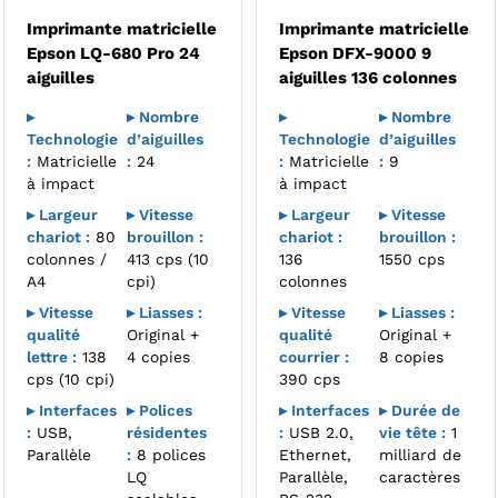
Imprimante matricielle
Imprimante matricielle
Epson LQ-680 Pro 24
Epson DFX-9000 9
aiguilles
aiguilles 136 colonnes
▸
▸ Nombre
▸
▸ Nombre
Technologie
d’aiguilles
Technologie
d’aiguilles
:
Matricielle
:
24
:
Matricielle
:
9
à impact
à impact
▸ Largeur
▸ Vitesse
▸ Largeur
▸ Vitesse
chariot :
80
brouillon :
chariot :
brouillon :
colonnes /
413 cps (10
136
1550 cps
A4
cpi)
colonnes
▸ Vitesse
▸ Liasses :
▸ Vitesse
▸ Liasses :
qualité
Original +
qualité
Original +
lettre :
138
4 copies
courrier :
8 copies
cps (10 cpi)
390 cps
▸ Interfaces
▸ Polices
▸ Interfaces
▸ Durée de
:
USB,
résidentes
:
USB 2.0,
vie tête :
1
Parallèle
:
8 polices
Ethernet,
milliard de
LQ
Parallèle,
caractères