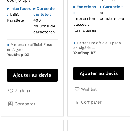
cps (10 cpi)
▸ Fonctions
▸ Garantie :
1
▸ Interfaces
▸ Durée de
:
an
:
USB,
vie tête :
Impression
constructeur
Parallèle
400
liasses /
millions de
formulaires
caractères
●
Partenaire officiel Epson
●
Partenaire officiel Epson
en Algérie —
en Algérie —
YouShop DZ
YouShop DZ
Ajouter au devis
Ajouter au devis
Wishlist
Wishlist
Comparer
Comparer