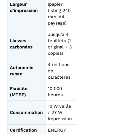
Largeur
(papier
d’impression
listing 240
mm, A4
paysage)
Jusqu’à 4
Liasses
feuillets (1
carbonées
original + 3
copies)
4 millions
Autonomie
de
ruban
caractères
Fiabilité
10 000
(MTBF)
heures
1,1 W veille
Consommation
/ 27 W
impression
Certification
ENERGY