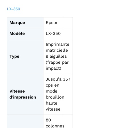
LX-350
Marque
Epson
Modèle
LX-350
Imprimante
matricielle
Type
9 aiguilles
(frappe par
impact)
Jusqu’à 357
cps en
Vitesse
mode
d’impression
brouillon
haute
vitesse
80
colonnes