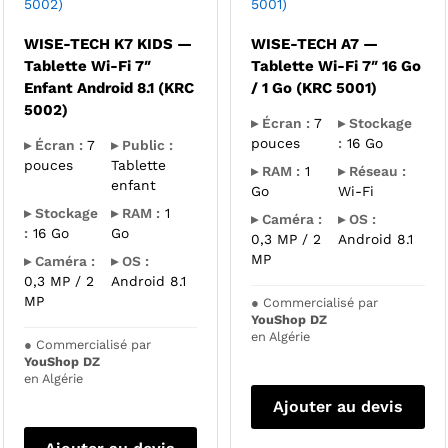
5002)
5001)
WISE-TECH K7 KIDS —
WISE-TECH A7 —
Tablette Wi-Fi 7″
Tablette Wi-Fi 7″ 16 Go
Enfant Android 8.1 (KRC
/ 1 Go (KRC 5001)
5002)
▸ Écran :
7
▸ Stockage
pouces
:
16 Go
▸ Écran :
7
▸ Public :
pouces
Tablette
▸ RAM :
1
▸ Réseau :
enfant
Go
Wi-Fi
▸ Stockage
▸ RAM :
1
▸ Caméra :
▸ OS :
:
16 Go
Go
0,3 MP / 2
Android 8.1
MP
▸ Caméra :
▸ OS :
0,3 MP / 2
Android 8.1
MP
●
Commercialisé par
YouShop DZ
en Algérie
●
Commercialisé par
YouShop DZ
en Algérie
Ajouter au devis