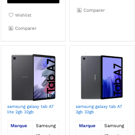
var
Le
Comparer
opt
Wishlist
pe
Comparer
êtr
cho
sur
la
pa
du
pro
samsung galaxy tab A7
samsung galaxy tab A7
lite 2gb 32gb
3gb 32gb
Marque
Samsung
Marque
Samsung