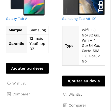
Galaxy Tab A
Samsung Tab A8 10″
Marque
Samsung
Wifi + 3
Go/32 Go,
12 mois
Wifi + 4
Garantie
YouShop
Type
Go/64 Go,
DZ
Carte SIM
+ 3 Go/32
Go
Ajouter au devis
Ce
pro
Ajouter au devis
Wishlist
a
plu
Comparer
Wishlist
var
Le
Comparer
opt