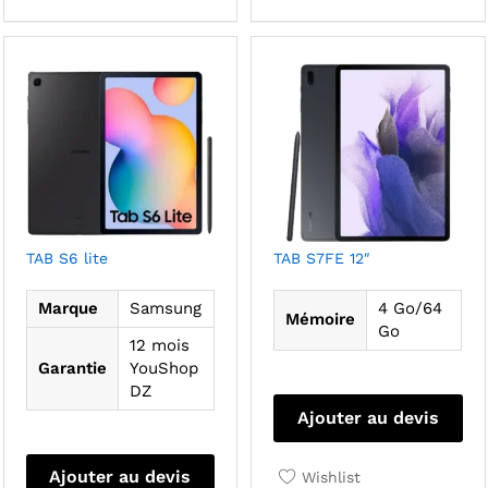
pe
êtr
cho
sur
la
pa
du
pro
TAB S6 lite
TAB S7FE 12″
Marque
Samsung
4 Go/64
Mémoire
Go
12 mois
Garantie
YouShop
Ce
DZ
pro
Ajouter au devis
a
plu
Ajouter au devis
Wishlist