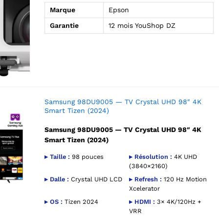
Marque
Epson
Garantie
12 mois YouShop DZ
Samsung 98DU9005 — TV Crystal UHD 98″ 4K
Smart Tizen (2024)
Samsung 98DU9005 — TV Crystal UHD 98″ 4K
Smart Tizen (2024)
▸ Taille :
98 pouces
▸ Résolution :
4K UHD
(3840×2160)
▸ Dalle :
Crystal UHD LCD
▸ Refresh :
120 Hz Motion
Xcelerator
▸ OS :
Tizen 2024
▸ HDMI :
3× 4K/120Hz +
VRR