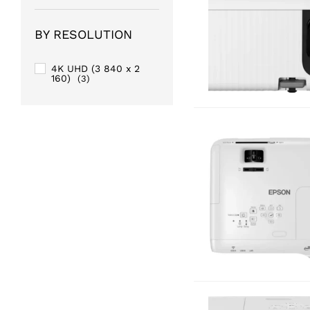
Huawei
(10)
Lenovo
(1)
BY RESOLUTION
LG
(1)
ROXA
(2)
4K UHD (3 840 x 2
160)
(3)
Samsung
(1)
Smartbarry
(5)