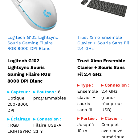
Logitech G102 Lightsync
Trust Ximo Ensemble
Souris Gaming Filaire
Clavier + Souris Sans Fil
RGB 8000 DPI Blanc
2.4 GHz
Logitech G102
Trust Ximo Ensemble
Lightsync Souris
Clavier + Souris Sans
Gaming Filaire RGB
Fil 2.4 GHz
8000 DPI Blanc
▸ Type :
▸ Connexion :
Ensemble
2.4 GHz
▸ Capteur :
▸ Boutons :
6
clavier +
(nano-
Optique
programmables
souris
récepteur
200-8000
sans fil
USB)
DPI
▸ Portée :
▸ Clavier :
▸ Éclairage
▸ Connexion :
Jusqu’à
Complet
:
RGB
Filaire USB-A
10 m
avec pavé
LIGHTSYNC
2,1 m
numérique