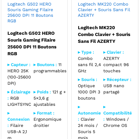
Logitech G502 HERO
Logitech MK220 Combo
Souris Gaming Filaire
Clavier + Souris Sans Fil
25600 DPI 11 Boutons
AZERTY
RGB
Logitech MK220
Logitech G502 HERO
Combo Clavier + Souris
Souris Gaming Filaire
Sans Fil AZERTY
25600 DPI 11 Boutons
▸ Type :
▸ Clavier :
RGB
Combo
AZERTY
▸ Capteur :
▸ Boutons :
11
sans fil 2,4
compact 96
HERO 25K
programmables
GHz
touches
(100-25600
▸ Souris :
▸ Récepteur :
DPI)
Optique
USB nano
▸ Éclairage
▸ Poids :
121 g +
1000 DPI 3
partagé
:
RGB
5×3,6 g
boutons
LIGHTSYNC
ajustables
▸
▸
▸
▸ Format :
Autonomie
Compatibilité
Connexion
Ergonomique
:
Clavier
:
Windows /
:
Filaire
droitier
24 mois /
Chrome OS
USB-A 2,1
Souris 5
m
mois