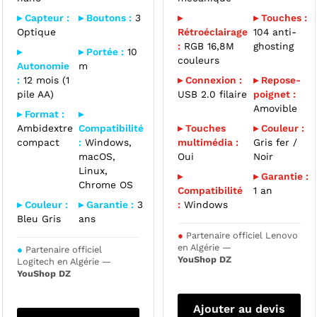
▸ Capteur :
▸ Boutons :
3
▸
▸ Touches :
Optique
Rétroéclairage
104 anti-
:
RGB 16,8M
ghosting
▸
▸ Portée :
10
couleurs
Autonomie
m
:
12 mois (1
▸ Connexion :
▸ Repose-
pile AA)
USB 2.0 filaire
poignet :
Amovible
▸ Format :
▸
Ambidextre
Compatibilité
▸ Touches
▸ Couleur :
compact
:
Windows,
multimédia :
Gris fer /
macOS,
Oui
Noir
Linux,
▸
▸ Garantie :
Chrome OS
Compatibilité
1 an
▸ Couleur :
▸ Garantie :
3
:
Windows
Bleu Gris
ans
●
Partenaire officiel Lenovo
en Algérie —
●
Partenaire officiel
YouShop DZ
Logitech en Algérie —
YouShop DZ
Ajouter au devis