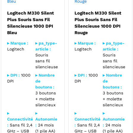
Bleu
Rouge
Logitech M330 Silent
Logitech M330 Silent
Plus Souris Sans Fil
Plus Souris Sans Fil
Silencieuse 1000 DPI
Silencieuse 1000 DPI
Bleu
Rouge
▸ Marque :
▸ pa_type-
▸ Marque :
▸ pa_type-
Logitech
article :
Logitech
article :
Souris
Souris
sans fil
sans fil
silencieuse
silencieuse
▸ DPI :
1000
▸ Nombre
▸ DPI :
1000
▸ Nombre
DPI
de
DPI
de
boutons :
boutons :
3 boutons
3 boutons
+ molette
+ molette
silencieux
silencieux
▸
▸
▸
▸
Connectivité
Autonomie
Connectivité
Autonomie
:
Sans fil 2,4
:
24 mois
:
Sans fil 2,4
:
24 mois
GHz – USB
(1 pile AA)
GHz – USB
(1 pile AA)