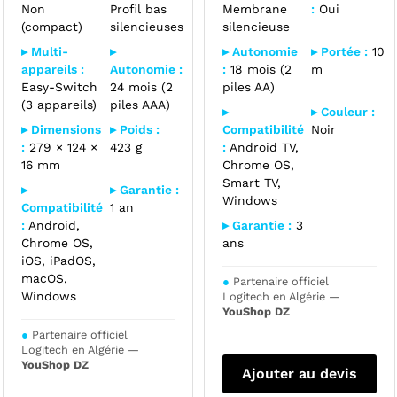
Non
Profil bas
Membrane
:
Oui
(compact)
silencieuses
silencieuse
▸ Multi-
▸
▸ Autonomie
▸ Portée :
10
appareils :
Autonomie :
:
18 mois (2
m
Easy-Switch
24 mois (2
piles AA)
(3 appareils)
piles AAA)
▸
▸ Couleur :
▸ Dimensions
▸ Poids :
Compatibilité
Noir
:
279 × 124 ×
423 g
:
Android TV,
16 mm
Chrome OS,
Smart TV,
▸
▸ Garantie :
Windows
Compatibilité
1 an
:
Android,
▸ Garantie :
3
Chrome OS,
ans
iOS, iPadOS,
macOS,
●
Partenaire officiel
Windows
Logitech en Algérie —
YouShop DZ
●
Partenaire officiel
Logitech en Algérie —
YouShop DZ
Ajouter au devis