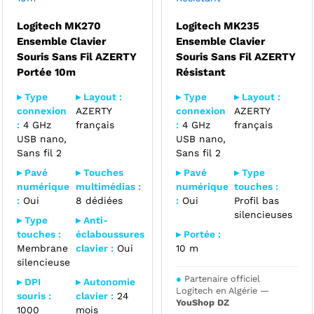
Logitech MK270
Logitech MK235
Ensemble Clavier
Ensemble Clavier
Souris Sans Fil AZERTY
Souris Sans Fil AZERTY
Portée 10m
Résistant
▸ Type
▸ Layout :
▸ Type
▸ Layout :
connexion
AZERTY
connexion
AZERTY
:
4 GHz
français
:
4 GHz
français
USB nano,
USB nano,
Sans fil 2
Sans fil 2
▸ Pavé
▸ Touches
▸ Pavé
▸ Type
numérique
multimédias :
numérique
touches :
:
Oui
8 dédiées
:
Oui
Profil bas
silencieuses
▸ Type
▸ Anti-
touches :
éclaboussures
▸ Portée :
Membrane
clavier :
Oui
10 m
silencieuse
●
Partenaire officiel
▸ DPI
▸ Autonomie
Logitech en Algérie —
souris :
clavier :
24
YouShop DZ
1000
mois