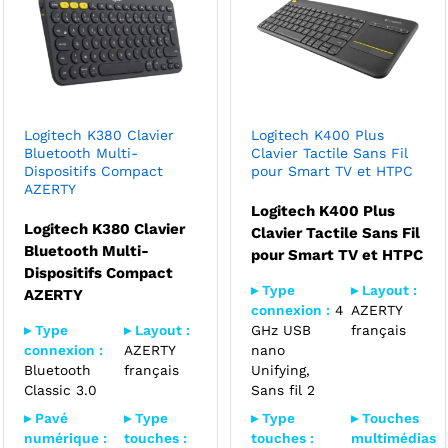
Logitech K380 Clavier
Logitech K400 Plus
Bluetooth Multi-
Clavier Tactile Sans Fil
Dispositifs Compact
pour Smart TV et HTPC
AZERTY
Logitech K400 Plus
Logitech K380 Clavier
Clavier Tactile Sans Fil
Bluetooth Multi-
pour Smart TV et HTPC
Dispositifs Compact
▸ Type
▸ Layout :
AZERTY
connexion :
4
AZERTY
▸ Type
▸ Layout :
GHz USB
français
connexion :
AZERTY
nano
Bluetooth
français
Unifying,
Classic 3.0
Sans fil 2
▸ Pavé
▸ Type
▸ Type
▸ Touches
numérique :
touches :
touches :
multimédias