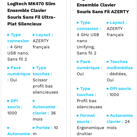
Logitech MK470 Slim
Ensemble Clavier
Ensemble Clavier
Souris Sans Fil AZERTY
Souris Sans Fil Ultra-
▸ Type
▸ Layout :
Plat Silencieux
connexion :
AZERTY
▸ Type
▸ Layout :
4 GHz USB
français
connexion
AZERTY
nano
:
4 GHz
français
Unifying,
USB nano,
Sans fil 2
Sans fil 2
▸ Pavé
▸ Touches
▸ Pavé
▸ Type
numérique :
multimédias
numérique
touches :
Oui
:
dédiées,
:
Oui
Scissor
Oui
profil bas
▸ Type
▸ DPI souris
silencieuses
touches :
:
1000
▸ DPI
▸
Profil bas
souris :
Autonomie
silencieuses
1000
clavier :
36
▸ Format
▸ Autonomie
mois
souris :
clavier :
24
▸
▸ Portée :
10
Ergonomique
mois
Autonomie
m
droitier