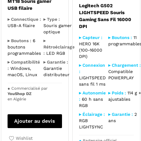
MT18 Souris gamer
Logitech G502
USB filaire
LIGHTSPEED Souris
▸ Connectique :
▸ Type :
Gaming Sans Fil 16000
USB-A filaire
Souris gamer
DPI
optique
▸ Capteur :
▸ Boutons :
11
▸ Boutons :
6
▸
HERO 16K
programmable
boutons
Rétroéclairage
(100-16000
programmables
:
LED RGB
DPI)
▸ Compatibilité
▸ Garantie :
▸ Connexion
▸ Chargement :
:
Windows,
Garantie
:
Compatible
macOS, Linux
distributeur
LIGHTSPEED
POWERPLAY
sans fil 1 ms
●
Commercialisé par
▸ Autonomie
▸ Poids :
114 g +
YouShop DZ
en Algérie
:
60 h sans
ajustables
RGB
▸ Éclairage :
▸ Garantie :
2
Ajouter au devis
RGB
ans
LIGHTSYNC
Wishlist
●
Partenaire officiel