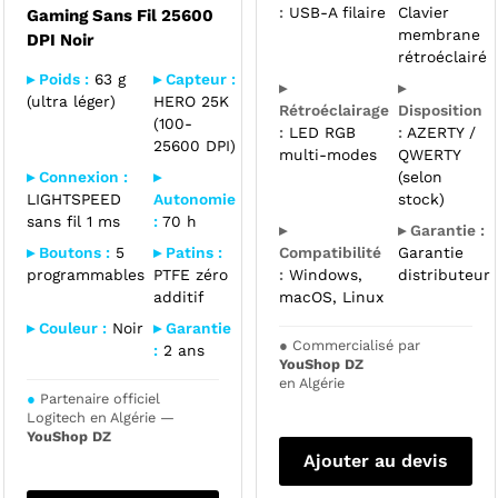
:
USB-A filaire
Clavier
Gaming Sans Fil 25600
membrane
DPI Noir
rétroéclairé
▸ Poids :
63 g
▸ Capteur :
▸
▸
(ultra léger)
HERO 25K
Rétroéclairage
Disposition
(100-
:
LED RGB
:
AZERTY /
25600 DPI)
multi-modes
QWERTY
▸ Connexion :
▸
(selon
LIGHTSPEED
Autonomie
stock)
sans fil 1 ms
:
70 h
▸
▸ Garantie :
▸ Boutons :
5
▸ Patins :
Compatibilité
Garantie
programmables
PTFE zéro
:
Windows,
distributeur
additif
macOS, Linux
▸ Couleur :
Noir
▸ Garantie
●
Commercialisé par
:
2 ans
YouShop DZ
en Algérie
●
Partenaire officiel
Logitech en Algérie —
YouShop DZ
Ajouter au devis