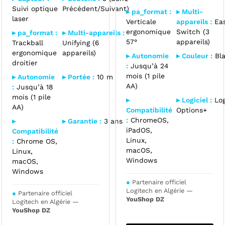
Suivi optique
Précédent/Suivant)
▸ pa_format :
▸ Multi-
laser
Verticale
appareils :
Eas
ergonomique
Switch (3
▸ pa_format :
▸ Multi-appareils :
57°
appareils)
Trackball
Unifying (6
ergonomique
appareils)
▸ Autonomie
▸ Couleur :
Bl
droitier
:
Jusqu’à 24
mois (1 pile
▸ Autonomie
▸ Portée :
10 m
AA)
:
Jusqu’à 18
mois (1 pile
▸
▸ Logiciel :
Log
AA)
Compatibilité
Options+
:
ChromeOS,
▸
▸ Garantie :
3 ans
iPadOS,
Compatibilité
Linux,
:
Chrome OS,
macOS,
Linux,
Windows
macOS,
Windows
●
Partenaire officiel
Logitech en Algérie —
●
Partenaire officiel
YouShop DZ
Logitech en Algérie —
YouShop DZ