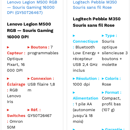
Lenovo Legion M500 RGB
Logitech Pebble M350
— Souris Gaming 16000
Souris sans fil Rose
DPI (GY50T26467)
Logitech Pebble M350
Lenovo Legion M500
Souris sans fil Rose
RGB — Souris Gaming
▸
▸ Type :
16000 DPI
Connectique
Souris
▸
▸ Boutons :
7
:
Bluetooth
optique
Capteur :
programmables
Low Energy +
silencieuse 3
Optique
récepteur
boutons +
Pixart, 16
USB 2,4 GHz
molette
000 DPI
inclus
▸
▸ Connexion :
▸ Résolution :
▸ Coloris :
Éclairage
USB filaire 1,8
1000 dpi
Rose
:
RGB
m
▸
▸ Format :
Lenovo
Alimentation
Compact,
Iris
:
1 pile AA
profil bas
▸
▸ Réf. :
(autonomie
(107 g)
Switches
GY50T26467
jusqu’à 18
:
Omron
mois)
50M
▸
▸ Garantie :