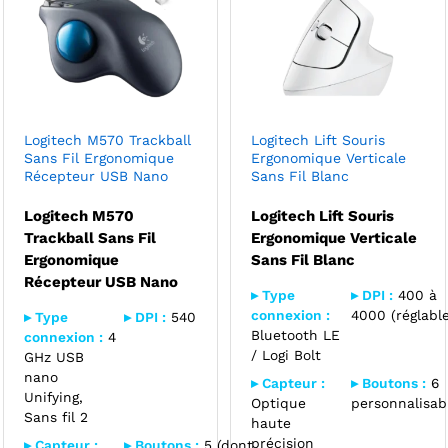
Logitech M570 Trackball
Logitech Lift Souris
Sans Fil Ergonomique
Ergonomique Verticale
Récepteur USB Nano
Sans Fil Blanc
Logitech M570
Logitech Lift Souris
Trackball Sans Fil
Ergonomique Verticale
Ergonomique
Sans Fil Blanc
Récepteur USB Nano
▸ Type
▸ DPI :
400 à
connexion :
4000 (réglable
▸ Type
▸ DPI :
540
Bluetooth LE
connexion :
4
/ Logi Bolt
GHz USB
nano
▸ Capteur :
▸ Boutons :
6
Unifying,
Optique
personnalisab
Sans fil 2
haute
précision
▸ Capteur :
▸ Boutons :
5 (dont