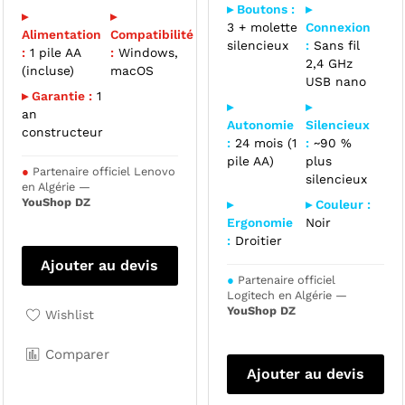
▸ Boutons :
▸
▸
▸
3 + molette
Connexion
Alimentation
Compatibilité
silencieux
:
Sans fil
:
1 pile AA
:
Windows,
2,4 GHz
(incluse)
macOS
USB nano
▸ Garantie :
1
▸
▸
an
Autonomie
Silencieux
constructeur
:
24 mois (1
:
~90 %
pile AA)
plus
●
Partenaire officiel Lenovo
silencieux
en Algérie —
YouShop DZ
▸
▸ Couleur :
Ergonomie
Noir
:
Droitier
Ajouter au devis
●
Partenaire officiel
Logitech en Algérie —
YouShop DZ
Wishlist
Comparer
Ajouter au devis