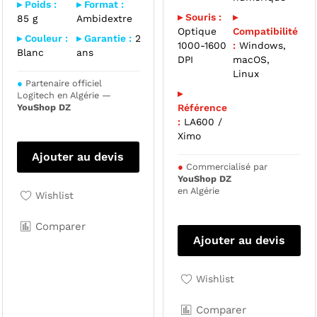
▸ Poids :
▸ Format :
▸ Souris :
▸
85 g
Ambidextre
Optique
Compatibilité
▸ Couleur :
▸ Garantie :
2
1000-1600
:
Windows,
Blanc
ans
DPI
macOS,
Linux
●
Partenaire officiel
▸
Logitech en Algérie —
YouShop DZ
Référence
:
LA600 /
Ximo
Ajouter au devis
●
Commercialisé par
YouShop DZ
en Algérie
Wishlist
Comparer
Ajouter au devis
Wishlist
Comparer