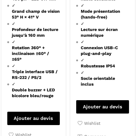
✓
✓
Grand champ de vision
Mode présentation
53° H × 41° V
(hands-free)
✓
✓
Profondeur de lecture
Lecture sur écran
jusqu’à 160 mm
numérique
✓
✓
Rotation 360° +
Connexion USB-C
inclinaison ±60° /
plug-and-play
±65°
✓
✓
Robustesse IP54
Triple interface USB /
✓
RS-232 / PS/2
Socle orientable
✓
inclus
Double buzzer + LED
bicolore bleu/rouge
Ajouter au devis
Ajouter au devis
Wishlist
Wishlist