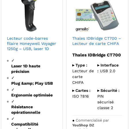
Lecteur code-barres
Thales IDBridge CT700 –
filaire Honeywell Voyager
Lecteur de carte CHIFA
1250g – USB, laser 1D
Thales IDBridge CT700
✓
▸ Type :
▸ Interface
Laser 1D haute
Lecteur de
:
USB 2.0
précision
carte
✓
CHIFA
Plug &amp; Play USB
✓
▸ Cartes :
▸ Sécurité :
Ergonomie optimisée
ISO 7816
PIN
✓
sécurisé
Résistance
classe 2
opérationnelle
✓
●
Commercialisé par
Compatibilité
YouShop DZ