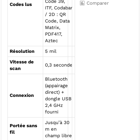
Code 39,
Comparer
Codes lus
ITF, Codabar
/ 2D : QR
Code, Data
Matrix,
PDF417,
Aztec
Résolution
5 mil
Vitesse de
0,3 seconde
scan
Bluetooth
(appairage
direct) +
Connexion
dongle USB
2,4 GHz
fourni
Jusqu’à 30
Portée sans
m en
fil
champ libre