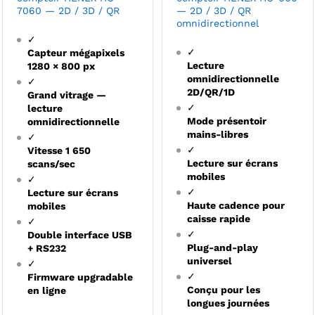
7060 — 2D / 3D / QR
— 2D / 3D / QR
omnidirectionnel
✓
✓
Capteur méga­pixels
Lecture
1280 × 800 px
omnidirectionnelle
✓
2D/QR/1D
Grand vitrage —
✓
lecture
Mode présentoir
omnidirectionnelle
mains-libres
✓
✓
Vitesse 1 650
Lecture sur écrans
scans/sec
mobiles
✓
✓
Lecture sur écrans
Haute cadence pour
mobiles
caisse rapide
✓
✓
Double interface USB
Plug-and-play
+ RS232
universel
✓
✓
Firmware upgradable
Conçu pour les
en ligne
longues journées