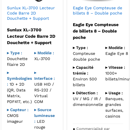
Sunlux XL-3700 Lecteur
Eagle Eye Compteuse de
Code Barre 2D
billets 8 – Double poche
Douchette + Support
Eagle Eye Compteuse
Sunlux XL-3700
de billets 8 – Double
Lecteur Code Barre 2D
poche
Douchette + Support
▸ Type :
▸ Modèle :
▸ Type :
▸ Modèle :
Compteuse
Eagle Eye 8
Douchette
XL-3700
double poche
filaire 2D
▸ Capacité
▸ Vitesse :
▸
▸
trémie :
1000+
Symbologies
Interface :
Environ 500
billets/minu
:
1D + 2D
USB HID /
billets
(QR, Data
RS-232 /
▸ Détection :
▸ Usage :
Matrix,
Virtual
UV / MG / IR /
Banques,
PDF417, etc.)
COM
dimensionnelle
grandes
▸ Capteur :
▸ Source
surfaces,
CMOS
lumineuse
casinos
imageur
:
LED
rouge
●
Commercialisé par