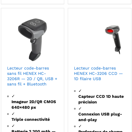
Lecteur code-barres
Lecteur code-barres
sans fil HENEX HC-
HENEX HC-3206 CCD —
3206R — 2D / QR, USB +
1D filaire USB
sans fil + Bluetooth
✓
✓
Capteur CCD 1D haute
Imageur 2D/QR CMOS
précision
640×480 px
✓
✓
Connexion USB plug-
Triple connectivité
and-play
✓
✓
Batterie 2 200 mAh —
Profondeur de champ