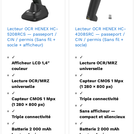
Lecteur OCR HENEX HC-
Lecteur OCR HENEX HC-
5208RCS — passeport /
4208SRC — passeport /
CIN / permis (Sans fil +
CIN / permis (Sans fil +
socle + afficheur)
socle)
✓
✓
Afficheur LCD 1,4″
Lecture OCR/MRZ
couleur
universelle
✓
✓
Lecture OCR/MRZ
Capteur CMOS 1 Mpx
universelle
(1 280 × 800 px)
✓
✓
Capteur CMOS 1 Mpx
Triple connectivité
(1 280 × 800 px)
✓
✓
Sans afficheur —
Triple connectivité
compact et silencieux
✓
✓
Batterie 2 000 mAh
Batterie 2 000 mAh