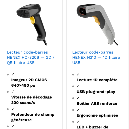
Lecteur code-barres
Lecteur code-barres
HENEX HC-3206 — 2D /
HENEX H310 — 1D filaire
QR filaire USB
USB
✓
✓
Imageur 2D CMOS
Lecture 1D complète
640×480 px
✓
✓
USB plug-and-play
Vitesse de décodage
✓
300 scans/s
Boîtier ABS renforcé
✓
✓
Profondeur de champ
Ergonomie optimisée
généreuse
✓
✓
LED + buzzer de