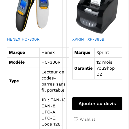
HENEX HC-300R
XPRINT XP-365B
Marque
Henex
Marque
Xprint
Modèle
HC-300R
12 mois
Garantie
YouShop
Lecteur de
DZ
codes-
Type
barres sans
fil portable
1D : EAN-13,
Ajouter au devis
EAN-8,
UPC-A,
UPC-E,
Wishlist
Code 128,