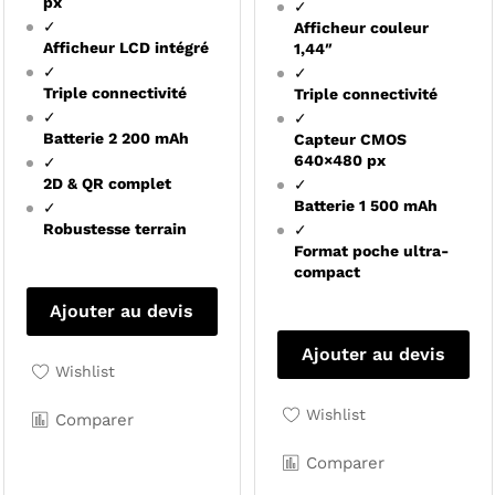
px
✓
✓
Afficheur couleur
Afficheur LCD intégré
1,44″
✓
✓
Triple connectivité
Triple connectivité
✓
✓
Batterie 2 200 mAh
Capteur CMOS
640×480 px
✓
2D & QR complet
✓
Batterie 1 500 mAh
✓
Robustesse terrain
✓
Format poche ultra-
compact
Ajouter au devis
Ajouter au devis
Wishlist
Wishlist
Comparer
Comparer