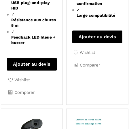
USB plug-and-play
confirmation
HID
✓
✓
Large compatibilité
Résistance aux chutes
5 m
✓
Ajouter au devis
Feedback LED bleue +
buzzer
Wishlist
Ajouter au devis
Comparer
Wishlist
Comparer