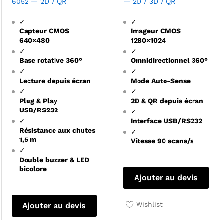
6052 — 2D / QR
— 2D / 3D / QR
✓
✓
Capteur CMOS
Imageur CMOS
640×480
1280×1024
✓
✓
Base rotative 360°
Omnidirectionnel 360°
✓
✓
Lecture depuis écran
Mode Auto-Sense
✓
✓
Plug & Play
2D & QR depuis écran
USB/RS232
✓
✓
Interface USB/RS232
Résistance aux chutes
✓
1,5 m
Vitesse 90 scans/s
✓
Double buzzer & LED
bicolore
Ajouter au devis
Wishlist
Ajouter au devis