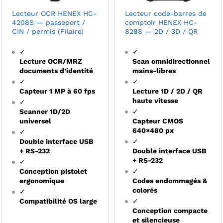
Lecteur OCR HENEX HC-
Lecteur code-barres de
4208S — passeport /
comptoir HENEX HC-
CIN / permis (Filaire)
8288 — 2D / 3D / QR
✓
✓
Lecture OCR/MRZ
Scan omnidirectionnel
documents d’identité
mains-libres
✓
✓
Capteur 1 MP à 60 fps
Lecture 1D / 2D / QR
haute vitesse
✓
Scanner 1D/2D
✓
universel
Capteur CMOS
640×480 px
✓
Double interface USB
✓
+ RS-232
Double interface USB
+ RS-232
✓
Conception pistolet
✓
ergonomique
Codes endommagés &
colorés
✓
Compatibilité OS large
✓
Conception compacte
et silencieuse