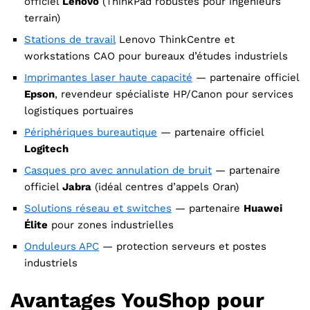
officiel
Lenovo
(ThinkPad robustes pour ingénieurs
terrain)
Stations de travail
Lenovo ThinkCentre et
workstations CAO pour bureaux d’études industriels
Imprimantes laser haute capacité
— partenaire officiel
Epson
, revendeur spécialiste HP/Canon pour services
logistiques portuaires
Périphériques bureautique
— partenaire officiel
Logitech
Casques pro avec annulation de bruit
— partenaire
officiel
Jabra
(idéal centres d’appels Oran)
Solutions réseau et switches
— partenaire
Huawei
Élite
pour zones industrielles
Onduleurs APC
— protection serveurs et postes
industriels
Avantages YouShop pour