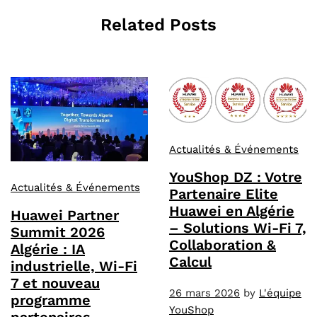
Related Posts
Actualités & Événements
YouShop DZ : Votre
Actualités & Événements
Partenaire Elite
Huawei en Algérie
Huawei Partner
– Solutions Wi-Fi 7,
Summit 2026
Collaboration &
Algérie : IA
Calcul
industrielle, Wi-Fi
7 et nouveau
26 mars 2026
by
L'équipe
programme
YouShop