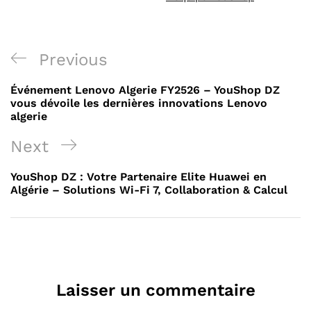
Navigation
Previous
Previous
de
Post
Événement Lenovo Algerie FY2526 – YouShop DZ
l’article
vous dévoile les dernières innovations Lenovo
algerie
Next
Next
Post
YouShop DZ : Votre Partenaire Elite Huawei en
Algérie – Solutions Wi-Fi 7, Collaboration & Calcul
Laisser un commentaire