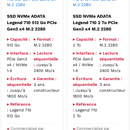
M.2 2280
M.2 2280
SSD NVMe ADATA
SSD NVMe ADATA
Legend 710 512 Go PCIe
Legend 710 2 To PCIe
Gen3 x4 M.2 2280
Gen3 x4 M.2 2280
▸ Capacité :
▸ Format :
▸ Capacité :
▸ Format :
512 Go
M.2 2280
2 To
M.2 2280
▸ Interface :
▸ Lecture
▸ Interface :
▸ Lecture
PCIe Gen3
séquentielle
PCIe Gen3
séquentielle
x4 / NVMe
:
Jusqu’à
x4 / NVMe
:
Jusqu’à
1.4
2400 Mo/s
1.4
2400 Mo/s
▸ Écriture
▸ Garantie :
▸ Écriture
▸ Garantie :
séquentielle
3 ans
séquentielle
3 ans
:
Jusqu’à
constructeur
:
Jusqu’à
constructeur
1800 Mo/s
1800 Mo/s
▸ Référence
▸ Référence
:
Legend 710
:
Legend 710
512 Go
2 To
●
Commercialisé par
●
Commercialisé par