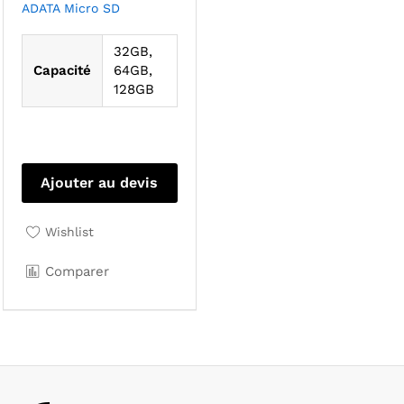
ADATA Micro SD
32GB,
Capacité
64GB,
128GB
Ce
produit
Ajouter au devis
a
plusieurs
Wishlist
variations.
Les
Comparer
options
peuvent
être
choisies
sur
la