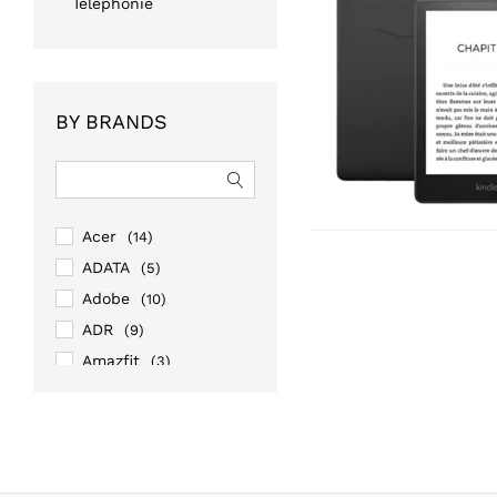
Téléphonie
BY BRANDS
Acer
(14)
ADATA
(5)
Adobe
(10)
ADR
(9)
Amazfit
(3)
Amazon
(1)
AOC
(13)
APC
(43)
Apple
(20)