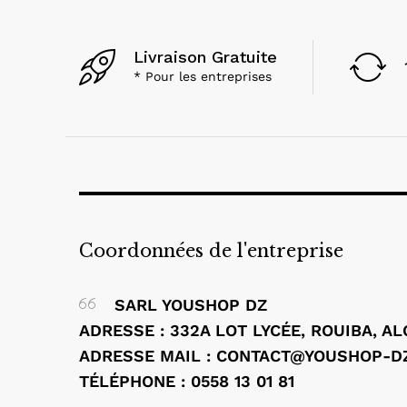
ASNISH
(1)
Asus
(56)
Livraison Gratuite
AVG
(1)
* Pour les entreprises
Barco
(4)
Baseus
(24)
Belkin
(17)
BenQ
(6)
BIAHDJI
(1)
Black Shark
(1)
Bluestork
(1)
Coordonnées de l'entreprise
Brother
(7)
BYINTEK
(1)
SARL YOUSHOP DZ
Canon
(97)
ADRESSE : 332A LOT LYCÉE, ROUIBA, A
CAPSYS
(1)
ADRESSE MAIL : CONTACT@YOUSHOP-D
Comnet
(11)
TÉLÉPHONE : 0558 13 01 81
CONDOR
(1)