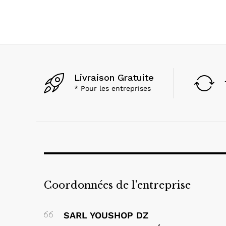
ASNISH
(1)
Asus
(56)
AVG
(1)
Barco
(4)
Baseus
(24)
Livraison Gratuite
Belkin
(17)
* Pour les entreprises
BenQ
(6)
BIAHDJI
(1)
Black Shark
(1)
Bluestork
(1)
Brother
(7)
BYINTEK
(1)
Canon
(97)
Coordonnées de l'entreprise
CAPSYS
(1)
Comnet
(11)
SARL YOUSHOP DZ
CONDOR
(1)