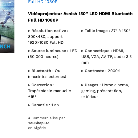
Full HD 1080P
Vidéoprojecteur Asnish 150” LED HDMI Bluetooth
Full HD 1080P
▸ Résolution native :
▸ Taille image :
37” à 150”
800×480, support
1920×1080 Full HD
▸ Source lumineuse :
LED
▸ Connectique :
HDMI,
(50 000 heures)
USB, VGA, AV, TF, audio 3,5
mm
▸ Bluetooth :
Oui
▸ Contraste :
2000:1
(enceintes externes)
▸ Correction :
▸ Usages :
Home cinema,
Trapézoïdale manuelle
gaming, présentation,
±15°
extérieur
▸ Garantie :
1 an
●
Commercialisé par
YouShop DZ
en Algérie