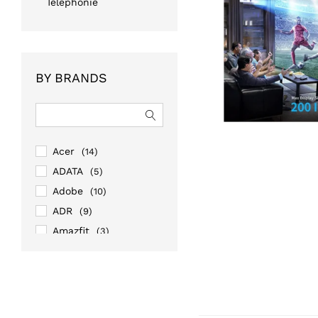
Téléphonie
BY BRANDS
Acer
(14)
ADATA
(5)
Adobe
(10)
ADR
(9)
Amazfit
(3)
Amazon
(1)
AOC
(13)
APC
(43)
Apple
(20)