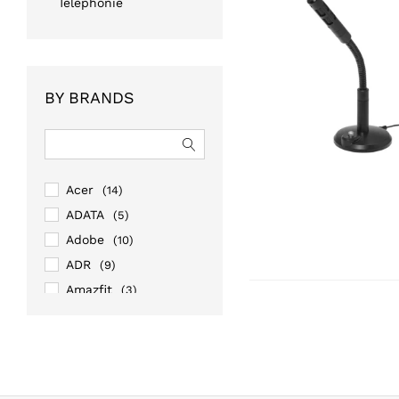
Téléphonie
BY BRANDS
Acer
(14)
ADATA
(5)
Adobe
(10)
ADR
(9)
Amazfit
(3)
Amazon
(1)
AOC
(13)
APC
(43)
Apple
(20)