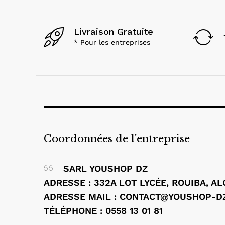
ASNISH
(1)
Asus
(56)
Livraison Gratuite
AVG
(1)
* Pour les entreprises
Barco
(4)
Baseus
(24)
Belkin
(17)
BenQ
(6)
BIAHDJI
(1)
Black Shark
(1)
Bluestork
(1)
Coordonnées de l'entreprise
Brother
(7)
BYINTEK
(1)
SARL YOUSHOP DZ
Canon
(97)
ADRESSE : 332A LOT LYCÉE, ROUIBA, A
CAPSYS
(1)
ADRESSE MAIL : CONTACT@YOUSHOP-D
Comnet
(11)
TÉLÉPHONE : 0558 13 01 81
CONDOR
(1)