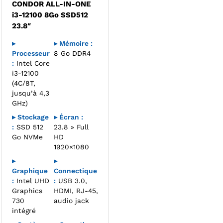
CONDOR ALL-IN-ONE
i3-12100 8Go SSD512
23.8″
▸
▸ Mémoire :
Processeur
8 Go DDR4
:
Intel Core
i3-12100
(4C/8T,
jusqu’à 4,3
GHz)
▸ Stockage
▸ Écran :
:
SSD 512
23.8 » Full
Go NVMe
HD
1920×1080
▸
▸
Graphique
Connectique
:
Intel UHD
:
USB 3.0,
Graphics
HDMI, RJ-45,
730
audio jack
intégré