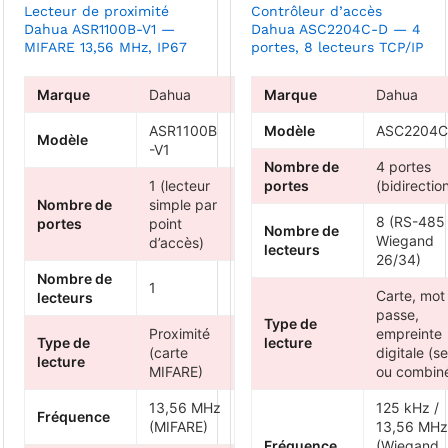
Lecteur de proximité
Contrôleur d’accès
Dahua ASR1100B-V1 —
Dahua ASC2204C-D — 4
MIFARE 13,56 MHz, IP67
portes, 8 lecteurs TCP/IP
Marque
Dahua
Marque
Dahua
ASR1100B
Modèle
ASC2204C
Modèle
-V1
Nombre de
4 portes
1 (lecteur
portes
(bidirectio
Nombre de
simple par
8 (RS-485
portes
point
Nombre de
Wiegand
d’accès)
lecteurs
26/34)
Nombre de
1
Carte, mot
lecteurs
passe,
Type de
Proximité
empreinte
Type de
lecture
(carte
digitale (se
lecture
MIFARE)
ou combin
13,56 MHz
125 kHz /
Fréquence
(MIFARE)
13,56 MHz
Fréquence
(Wiegand