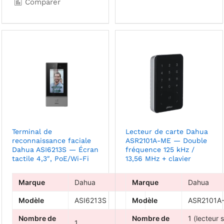
Comparer
Terminal de
Lecteur de carte Dahua
reconnaissance faciale
ASR2101A-ME — Double
Dahua ASI6213S — Écran
fréquence 125 kHz /
tactile 4,3″, PoE/Wi-Fi
13,56 MHz + clavier
Marque
Dahua
Marque
Dahua
Modèle
ASI6213S
Modèle
ASR2101A
Nombre de
Nombre de
1 (lecteur 
1