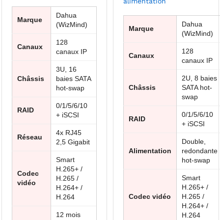
alimentation
Dahua
Marque
Dahua
(WizMind)
Marque
(WizMind)
128
Canaux
128
canaux IP
Canaux
canaux IP
3U, 16
2U, 8 baies
Châssis
baies SATA
Châssis
SATA hot-
hot-swap
swap
0/1/5/6/10
RAID
0/1/5/6/10
+ iSCSI
RAID
+ iSCSI
4x RJ45
Réseau
Double,
2,5 Gigabit
Alimentation
redondante
Smart
hot-swap
H.265+ /
Codec
Smart
H.265 /
vidéo
H.265+ /
H.264+ /
Codec vidéo
H.265 /
H.264
H.264+ /
12 mois
H.264