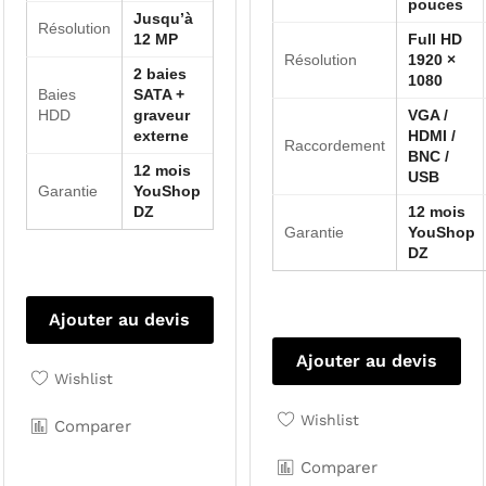
pouces
Jusqu’à
Résolution
12 MP
Full HD
Résolution
1920 ×
2 baies
1080
Baies
SATA +
HDD
graveur
VGA /
externe
HDMI /
Raccordement
BNC /
12 mois
USB
Garantie
YouShop
DZ
12 mois
Garantie
YouShop
DZ
Ajouter au devis
Ajouter au devis
Wishlist
Wishlist
Comparer
Comparer