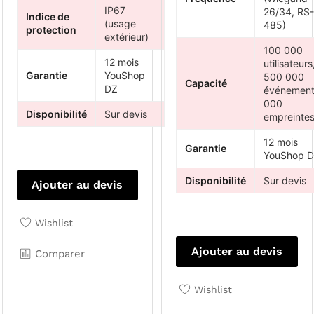
IP67
26/34, RS-
Indice de
(usage
485)
protection
extérieur)
100 000
12 mois
utilisateurs
Garantie
YouShop
500 000
Capacité
DZ
événement
000
Disponibilité
Sur devis
empreinte
12 mois
Garantie
YouShop 
Disponibilité
Sur devis
Ajouter au devis
Wishlist
Ajouter au devis
Comparer
Wishlist