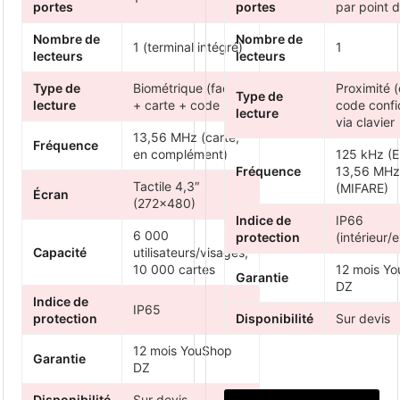
portes
portes
par point 
Nombre de
Nombre de
1 (terminal intégré)
1
lecteurs
lecteurs
Type de
Biométrique (facial)
Proximité (
Type de
lecture
+ carte + code
code confi
lecture
via clavier
13,56 MHz (carte,
Fréquence
en complément)
125 kHz (E
Fréquence
13,56 MHz
Tactile 4,3″
(MIFARE)
Écran
(272×480)
Indice de
IP66
6 000
protection
(intérieur/e
Capacité
utilisateurs/visages,
10 000 cartes
12 mois Y
Garantie
DZ
Indice de
IP65
protection
Disponibilité
Sur devis
12 mois YouShop
Garantie
DZ
Disponibilité
Sur devis