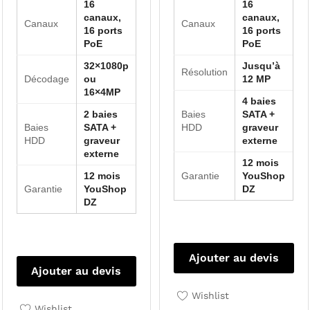
16
16
canaux,
canaux,
Canaux
Canaux
16 ports
16 ports
PoE
PoE
32×1080p
Jusqu’à
Résolution
Décodage
ou
12 MP
16×4MP
4 baies
2 baies
Baies
SATA +
Baies
SATA +
HDD
graveur
HDD
graveur
externe
externe
12 mois
12 mois
Garantie
YouShop
Garantie
YouShop
DZ
DZ
Ajouter au devis
Ajouter au devis
Wishlist
Wishlist