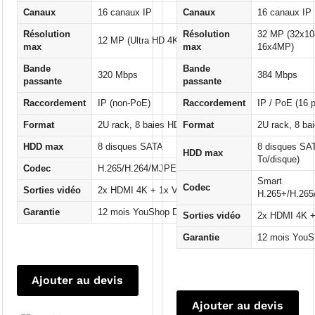
Canaux
16 canaux IP
Canaux
16 canaux IP
Résolution
Résolution
32 MP (32x10
12 MP (Ultra HD 4K)
max
max
16x4MP)
Bande
Bande
320 Mbps
384 Mbps
passante
passante
Raccordement
IP (non-PoE)
Raccordement
IP / PoE (16 p
Format
2U rack, 8 baies HDD
Format
2U rack, 8 ba
HDD max
8 disques SATA
8 disques SA
HDD max
To/disque)
Codec
H.265/H.264/MJPEG/MPEG4
Smart
Codec
Sorties vidéo
2x HDMI 4K + 1x VGA
H.265+/H.265
Garantie
12 mois YouShop DZ
Sorties vidéo
2x HDMI 4K 
Garantie
12 mois YouS
Ajouter au devis
Ajouter au devis