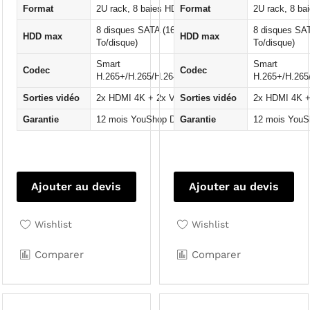
Format
2U rack, 8 baies HDD
Format
2U rack, 8 ba
8 disques SATA (16
8 disques SA
HDD max
HDD max
To/disque)
To/disque)
Smart
Smart
Codec
Codec
H.265+/H.265/H.264+/H.264
H.265+/H.265
Sorties vidéo
2x HDMI 4K + 2x VGA
Sorties vidéo
2x HDMI 4K 
Garantie
12 mois YouShop DZ
Garantie
12 mois YouS
Ajouter au devis
Ajouter au devis
Wishlist
Wishlist
Comparer
Comparer