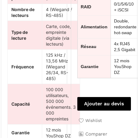
0/1/5/6/10
RAID
Nombre de
4 (Wiegand /
+ iSCSI
lecteurs
RS-485)
Double,
Carte, code,
Alimentation
redondante
Type de
empreinte
hot-swap
lecture
digitale (via
lecteurs)
4x RJ45
Réseau
2,5 Gigabit
125 kHz /
13,56 MHz
12 mois
Fréquence
(Wiegand
Garantie
YouShop
26/34, RS-
DZ
485)
100 000
utilisateurs,
500 000
Ajouter au devis
Capacité
événements, 3
000
empreintes
Wishlist
12 mois
Garantie
Comparer
YouShop DZ