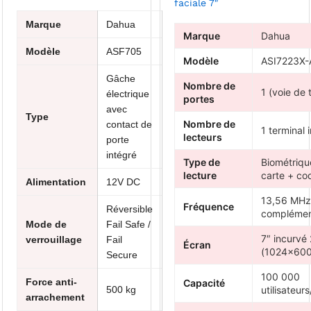
faciale 7″
Marque
Dahua
Marque
Dahua
Modèle
ASF705
Modèle
ASI7223X-
Gâche
Nombre de
1 (voie de 
électrique
portes
avec
Type
Nombre de
contact de
1 terminal 
lecteurs
porte
intégré
Type de
Biométrique
lecture
carte + co
Alimentation
12V DC
13,56 MHz 
Fréquence
Réversible
complémen
Mode de
Fail Safe /
7″ incurvé
verrouillage
Fail
Écran
(1024×600
Secure
100 000
Force anti-
Capacité
500 kg
utilisateur
arrachement