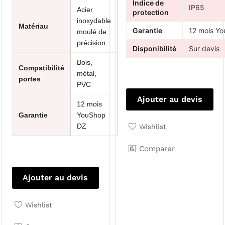
Indice de
IP65
Acier
protection
inoxydable
Matériau
Garantie
12 mois Y
moulé de
précision
Disponibilité
Sur devis
Bois,
Compatibilité
métal,
portes
PVC
Ajouter au devis
12 mois
Garantie
YouShop
DZ
Wishlist
Comparer
Ajouter au devis
Wishlist