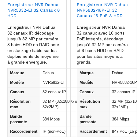
Enregistreur NVR Dahua
Enregistreur NVR Dahua
NVR5832-EI 32 Canaux 8
NVR5832-16P-EI 32
HDD
Canaux 16 PoE 8 HDD
Enregistreur NVR Dahua
Enregistreur NVR Dahua
32 canaux IP, décodage
32 canaux avec 16 ports
jusqu’à 32 MP par caméra,
PoE intégrés, décodage
8 baies HDD en RAID pour
jusqu’à 32 MP par caméra
un stockage fiable sur les
et 8 baies HDD en RAID
déploiements de moyenne
pour les sites moyens à
à grande envergure.
grands.
Marque
Dahua
Marque
Dahua
Modèle
NVR5832-EI
Modèle
NVR5832-16P
Canaux
32 canaux IP
Canaux
32 canaux IP
Résolution
32 MP (32x1080p ou
Résolution
32 MP (32x10
max
32x2MP)
max
32x2MP)
Bande
Bande
384 Mbps
384 Mbps
passante
passante
Raccordement
IP (non-PoE)
Raccordement
IP / PoE (16 p