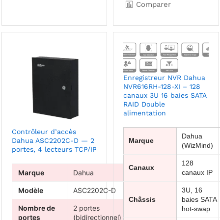
Comparer
Enregistreur NVR Dahua
NVR616RH-128-XI – 128
canaux 3U 16 baies SATA
RAID Double
alimentation
Contrôleur d’accès
Dahua
Dahua ASC2202C-D — 2
Marque
(WizMind)
portes, 4 lecteurs TCP/IP
128
Canaux
Marque
Dahua
canaux IP
Modèle
ASC2202C-D
3U, 16
Châssis
baies SATA
Nombre de
2 portes
hot-swap
portes
(bidirectionnel)