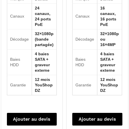
24
16
canaux,
canaux,
Canaux
Canaux
24 ports
16 ports
PoE
PoE
32×1080p
32×1080p
Décodage
(bande
Décodage
ou
partagée)
16×4MP
4 baies
4 baies
Baies
SATA +
Baies
SATA +
HDD
graveur
HDD
graveur
externe
externe
12 mois
12 mois
Garantie
YouShop
Garantie
YouShop
DZ
DZ
Ajouter au devis
Ajouter au devis