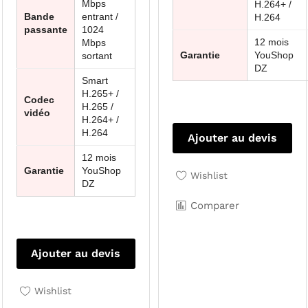
Mbps
H.264+ /
Bande
entrant /
H.264
passante
1024
12 mois
Mbps
Garantie
YouShop
sortant
DZ
Smart
H.265+ /
Codec
H.265 /
vidéo
H.264+ /
H.264
Ajouter au devis
12 mois
Garantie
YouShop
Wishlist
DZ
Comparer
Ajouter au devis
Wishlist