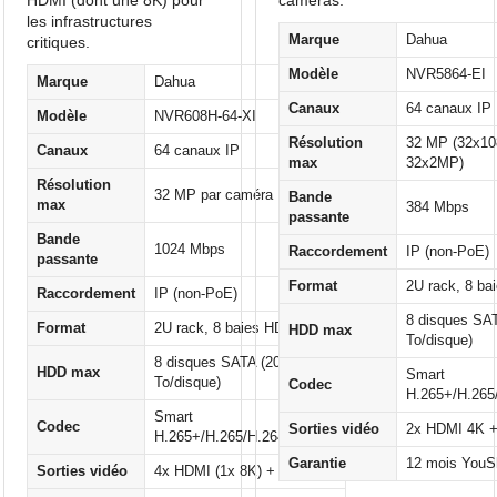
les infrastructures
Marque
Dahua
critiques.
Modèle
NVR5864-EI
Marque
Dahua
Canaux
64 canaux IP
Modèle
NVR608H-64-XI
Résolution
32 MP (32x10
Canaux
64 canaux IP
max
32x2MP)
Résolution
32 MP par caméra
Bande
max
384 Mbps
passante
Bande
1024 Mbps
Raccordement
IP (non-PoE)
passante
Format
2U rack, 8 ba
Raccordement
IP (non-PoE)
8 disques SA
Format
2U rack, 8 baies HDD
HDD max
To/disque)
8 disques SATA (20
HDD max
Smart
To/disque)
Codec
H.265+/H.265
Smart
Codec
Sorties vidéo
2x HDMI 4K 
H.265+/H.265/H.264+/H.264
Garantie
12 mois YouS
Sorties vidéo
4x HDMI (1x 8K) + 2x VGA