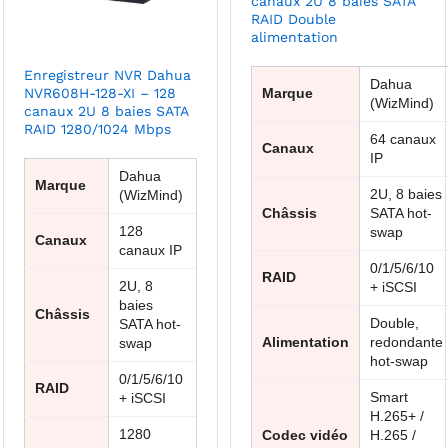
canaux 2U 8 baies SATA
RAID Double
alimentation
Enregistreur NVR Dahua
Dahua
NVR608H-128-XI – 128
Marque
(WizMind)
canaux 2U 8 baies SATA
RAID 1280/1024 Mbps
64 canaux
Canaux
IP
Dahua
Marque
2U, 8 baies
(WizMind)
Châssis
SATA hot-
128
swap
Canaux
canaux IP
0/1/5/6/10
RAID
2U, 8
+ iSCSI
baies
Châssis
Double,
SATA hot-
Alimentation
redondante
swap
hot-swap
0/1/5/6/10
RAID
Smart
+ iSCSI
H.265+ /
1280
Codec vidéo
H.265 /