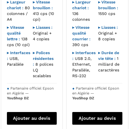
▸ Largeur
▸ Vitesse
▸ Largeur
▸ Vitesse
chariot :
80
brouillon :
chariot :
brouillon :
colonnes /
413 cps (10
136
1550 cps
A4
cpi)
colonnes
▸ Vitesse
▸ Liasses :
▸ Vitesse
▸ Liasses :
qualité
Original +
qualité
Original +
lettre :
138
4 copies
courrier :
8 copies
cps (10 cpi)
390 cps
▸ Interfaces
▸ Polices
▸ Interfaces
▸ Durée de
:
USB,
résidentes
:
USB 2.0,
vie tête :
1
Parallèle
:
8 polices
Ethernet,
milliard de
LQ
Parallèle,
caractères
scalables
RS-232
●
Partenaire officiel Epson
●
Partenaire officiel Epson
en Algérie —
en Algérie —
YouShop DZ
YouShop DZ
Ajouter au devis
Ajouter au devis