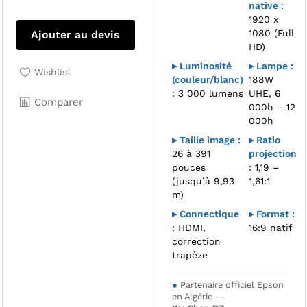
native :
1920 x
1080 (Full
Ajouter au devis
HD)
▸ Luminosité
▸ Lampe :
Wishlist
(couleur/blanc)
188W
:
3 000 lumens
UHE, 6
Comparer
000h – 12
000h
▸ Taille image :
▸ Ratio
26 à 391
projection
pouces
:
1,19 –
(jusqu’à 9,93
1,61:1
m)
▸ Connectique
▸ Format :
:
HDMI,
16:9 natif
correction
trapèze
●
Partenaire officiel Epson
en Algérie —