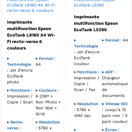
EcoTank L8160 A4 Wi-Fi
EcoTank L5290
recto-verso 6 couleurs
Imprimante
Imprimante
multifonction Epson
multifonction Epson
EcoTank L5290
EcoTank L8160 A4 Wi-
▸
▸ Format :
A4
Fi recto-verso 6
Technologie
couleurs
:
Jet d’encre
EcoTank
▸
▸ Format :
couleur
Technologie
A4
:
Jet d’encre
▸ Fonctions :
▸ ADF :
EcoTank
Impression /
Chargeur
photo
Copie /
automatique
Scan / Fax
de
▸ Fonctions :
▸ Couleurs :
documents
Impression /
6 (CMY +
Copie / Scan
Noir Photo +
▸ Résolution
▸ Vitesse ISO
Noir Mat +
:
5760 x
:
Jusqu’à 10
Gris)
1440 dpi
ppm noir / 5
ppm couleur
▸ Recto-
▸ Résolution
verso :
:
5760 x
▸
▸ Écran :