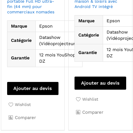
portable Full HD ultra-
maison & loisirs avec
fin (44 mm) pour
Android TV intégré
commerciaux nomades
Marque
Epson
Marque
Epson
Datashow
Catégorie
Datashow
(Vidéoprojec
Catégorie
(Vidéoprojecteurs)
12 mois Yo
Garantie
12 mois YouShop
DZ
Garantie
DZ
Ajouter au devis
Ajouter au devis
Wishlist
Wishlist
Comparer
Comparer