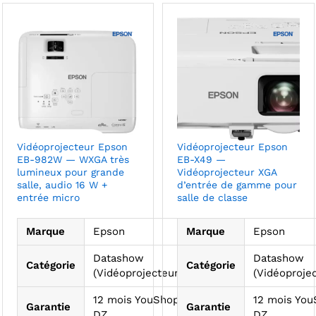
Vidéoprojecteur Epson
Vidéoprojecteur Epson
EB-982W — WXGA très
EB-X49 —
lumineux pour grande
Vidéoprojecteur XGA
salle, audio 16 W +
d’entrée de gamme pour
entrée micro
salle de classe
Marque
Epson
Marque
Epson
Datashow
Datashow
Catégorie
Catégorie
(Vidéoprojecteurs)
(Vidéoprojec
12 mois YouShop
12 mois Yo
Garantie
Garantie
DZ
DZ