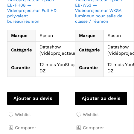
EB-FH08 —
EB-W53 —
Vidéoprojecteur Full HD
Vidéoprojecteur WXGA
polyvalent
lumineux pour salle de
bureau/réunion
classe / réunion
Marque
Epson
Marque
Epson
Datashow
Datashow
Catégorie
Catégorie
(Vidéoprojecteurs)
(Vidéoprojec
12 mois YouShop
12 mois Yo
Garantie
Garantie
DZ
DZ
Ajouter au devis
Ajouter au devis
Wishlist
Wishlist
Comparer
Comparer