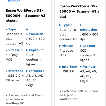
Ethernet
Epson WorkForce DS-
Epson WorkForce DS-
50000 — Scanner A3 à
50000N — Scanner A3
plat
réseau
▸ Type :
▸
▸ Type :
▸
Scanner à
Résolution
Scanner à
Résolution
plat
:
600 x 600
plat
:
600 x 600
couleur A3
dpi
couleur A3
dpi
▸ Vitesse :
▸ Capteur :
▸ Vitesse :
▸ Capteur :
4 s/page
CCD
4 s/page
CCD
(A3)
couleur 4
(A3)
couleur 4
lignes
lignes
▸ Interface
▸ Formats :
▸ Interface
▸ Formats :
:
USB 2.0
A3, A4, A5,
:
USB 2.0 +
A3, A4, A5,
A6, B5,
Ethernet
A6, B5,
Legal
Legal
●
Partenaire officiel Epson
en Algérie —
●
Partenaire officiel Epson
YouShop DZ
en Algérie —
YouShop DZ