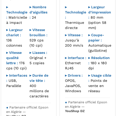
▸
▸ Nombre
▸
▸ Largeur
Technologie
d’aiguilles
Technologie
d’impression
:
Matricielle
:
24
:
:
80 mm
à impact
Thermique
(option 58
directe
mm)
▸ Largeur
▸ Vitesse
chariot :
brouillon :
▸ Vitesse :
▸ Coupe-
136
529 cps
Jusqu’à
papier :
colonnes
(10 cpi)
200 mm/s
Automatique
(guillotine)
▸ Vitesse
▸ Liasses :
qualité
Original +
▸ Interface :
▸ Résolution
lettre :
176
5 copies
Ethernet
:
180 x 180
cps (10 cpi)
RJ45
dpi
▸ Interfaces
▸ Durée de
▸ Drivers :
▸ Usage cible
:
USB,
vie tête :
OPOS,
:
Points de
Parallèle
400
JavaPOS,
vente en
millions de
Windows
réseau
caractères
●
Partenaire officiel Epson
en Algérie —
●
Partenaire officiel Epson
YouShop DZ
en Algérie —