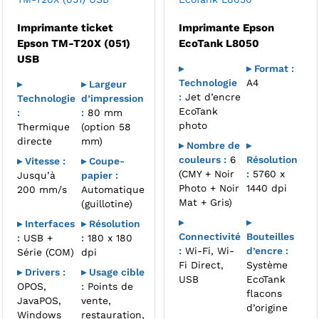
Imprimante ticket
Imprimante Epson
Epson TM-T20X (051)
EcoTank L8050
USB
▸
▸ Format :
Technologie
A4
▸
▸ Largeur
:
Jet d’encre
Technologie
d’impression
EcoTank
:
:
80 mm
photo
Thermique
(option 58
directe
mm)
▸ Nombre de
▸
couleurs :
6
Résolution
▸ Vitesse :
▸ Coupe-
(CMY + Noir
:
5760 x
Jusqu’à
papier :
Photo + Noir
1440 dpi
200 mm/s
Automatique
Mat + Gris)
(guillotine)
▸
▸
▸ Interfaces
▸ Résolution
Connectivité
Bouteilles
:
USB +
:
180 x 180
:
Wi-Fi, Wi-
d’encre :
Série (COM)
dpi
Fi Direct,
Système
▸ Drivers :
▸ Usage cible
USB
EcoTank
OPOS,
:
Points de
flacons
JavaPOS,
vente,
d’origine
Windows
restauration,