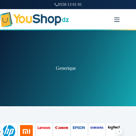
0558 13 01 81
Passer
au
contenu
Generique
‹
›