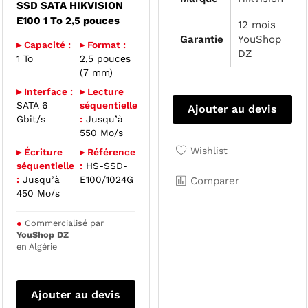
SSD SATA HIKVISION
E100 1 To 2,5 pouces
12 mois
Garantie
YouShop
▸ Capacité :
▸ Format :
DZ
1 To
2,5 pouces
(7 mm)
▸ Interface :
▸ Lecture
SATA 6
séquentielle
Ajouter au devis
Gbit/s
:
Jusqu’à
550 Mo/s
Wishlist
▸ Écriture
▸ Référence
séquentielle
:
HS-SSD-
:
Jusqu’à
E100/1024G
Comparer
450 Mo/s
●
Commercialisé par
YouShop DZ
en Algérie
Ajouter au devis