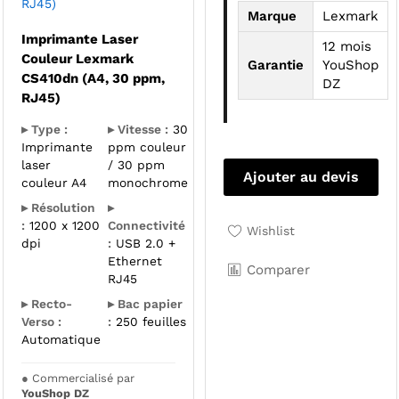
RJ45)
Marque
Lexmark
Imprimante Laser
12 mois
Couleur Lexmark
Garantie
YouShop
CS410dn (A4, 30 ppm,
DZ
RJ45)
▸ Type :
▸ Vitesse :
30
Imprimante
ppm couleur
laser
/ 30 ppm
Ajouter au devis
couleur A4
monochrome
▸ Résolution
▸
:
1200 x 1200
Connectivité
Wishlist
dpi
:
USB 2.0 +
Ethernet
Comparer
RJ45
▸ Recto-
▸ Bac papier
Verso :
:
250 feuilles
Automatique
●
Commercialisé par
YouShop DZ