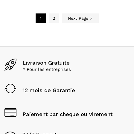
cho
sur
la
1
2
Next Page
pa
du
pro
Livraison Gratuite
* Pour les entreprises
12 mois de Garantie
Paiement par cheque ou virement