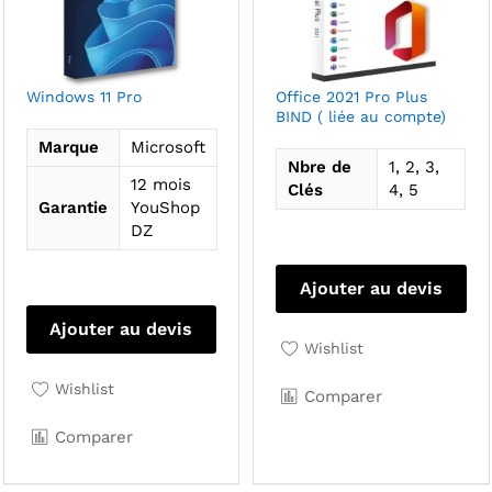
du
produit
Windows 11 Pro
Office 2021 Pro Plus
BIND ( liée au compte)
Marque
Microsoft
Nbre de
1, 2, 3,
12 mois
Clés
4, 5
Garantie
YouShop
DZ
Ce
pro
Ajouter au devis
a
Ajouter au devis
plu
Wishlist
var
Le
Wishlist
Comparer
opt
Comparer
pe
êtr