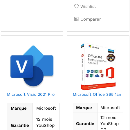
sur
plu
Wishlist
la
var
page
Le
Comparer
du
opt
produit
pe
êtr
cho
sur
la
pa
du
pro
Microsoft Visio 2021 Pro
Microsoft Office 365 1an
Marque
Microsoft
Marque
Microsoft
12 mois
12 mois
Garantie
YouShop
Garantie
YouShop
DZ