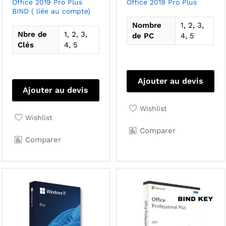
Office 2019 Pro Plus
Office 2019 Pro Plus
BIND ( liée au compte)
Nombre
1, 2, 3,
Nbre de
1, 2, 3,
de PC
4, 5
Clés
4, 5
Ce
Ajouter au devis
produit
Ajouter au devis
a
Wishlist
plusieurs
Wishlist
variations.
Comparer
Les
Comparer
options
peuvent
être
choisies
sur
la
page