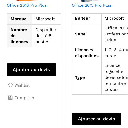
Office 2016 Pro Plus
Office 2013 Pro Plus
Editeur
Microsoft
Marque
Microsoft
Office 2013
Nombre
Disponible
Suite
Profession
de
de 1 à 5
l Plus
licences
postes
Licences
1, 2, 3, 4 o
disponibles
postes
Ce
Licence
produit
Ajouter au devis
logicielle,
a
Type
devis selo
plusieurs
le nombre 
Wishlist
variations.
postes
Les
Comparer
options
peuvent
Ce
être
pro
Ajouter au devis
choisies
a