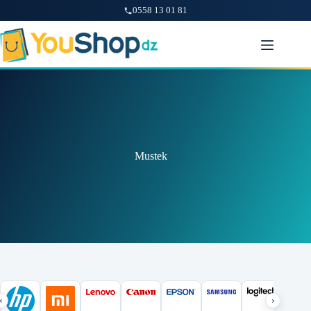
0558 13 01 81
Passer
au
contenu
Mustek
‹
›