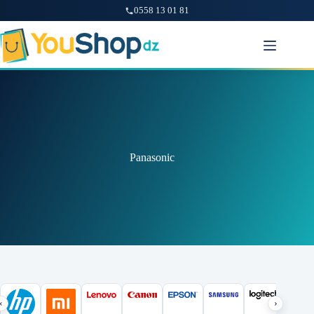
0558 13 01 81
Passer
au
contenu
Panasonic
‹
›