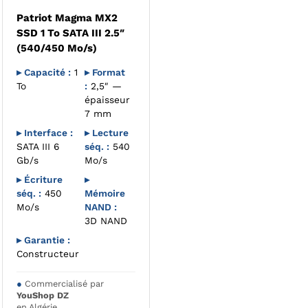
Patriot Magma MX2
SSD 1 To SATA III 2.5″
(540/450 Mo/s)
▸ Capacité :
1
▸ Format
To
:
2,5″ —
épaisseur
7 mm
▸ Interface :
▸ Lecture
SATA III 6
séq. :
540
Gb/s
Mo/s
▸ Écriture
▸
séq. :
450
Mémoire
Mo/s
NAND :
3D NAND
▸ Garantie :
Constructeur
●
Commercialisé par
YouShop DZ
en Algérie