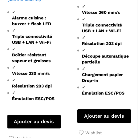
✓
✓
Vitesse 260 mm/s
Alarme cuisine :
✓
buzzer + flash LED
Triple connectivité
✓
USB + LAN + Wi-Fi
Triple connectivité
✓
USB + LAN + Wi-Fi
Résolution 203 dpi
✓
✓
Boîtier résistant
Découpe automatique
vapeur et graisses
partielle
✓
✓
Vitesse 230 mm/s
Chargement papier
✓
Drop-in
Résolution 203 dpi
✓
✓
Émulation ESC/POS
Émulation ESC/POS
Ajouter au devis
Ajouter au devis
Wishlist