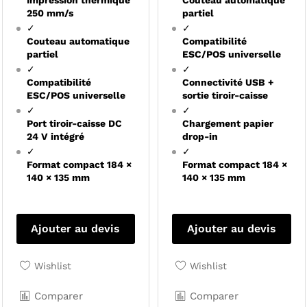
250 mm/s
partiel
✓
✓
Couteau automatique
Compatibilité
partiel
ESC/POS universelle
✓
✓
Compatibilité
Connectivité USB +
ESC/POS universelle
sortie tiroir-caisse
✓
✓
Port tiroir-caisse DC
Chargement papier
24 V intégré
drop-in
✓
✓
Format compact 184 ×
Format compact 184 ×
140 × 135 mm
140 × 135 mm
Ajouter au devis
Ajouter au devis
Wishlist
Wishlist
Comparer
Comparer