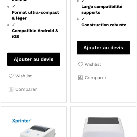
✓
✓
Large compatibilité
Format ultra-compact
supports
& léger
✓
✓
Construction robuste
Compatible Android &
iOS
Ajouter au devis
Ajouter au devis
Wishlist
Wishlist
Comparer
Comparer