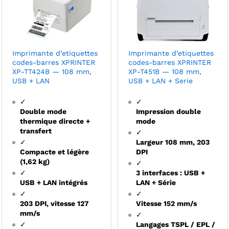
Imprimante d’etiquettes
Imprimante d’etiquettes
codes-barres XPRINTER
codes-barres XPRINTER
XP-TT424B — 108 mm,
XP-T451B — 108 mm,
USB + LAN
USB + LAN + Serie
✓
✓
Double mode
Impression double
thermique directe +
mode
transfert
✓
✓
Largeur 108 mm, 203
Compacte et légère
DPI
(1,62 kg)
✓
✓
3 interfaces : USB +
USB + LAN intégrés
LAN + Série
✓
✓
203 DPI, vitesse 127
Vitesse 152 mm/s
mm/s
✓
✓
Langages TSPL / EPL /