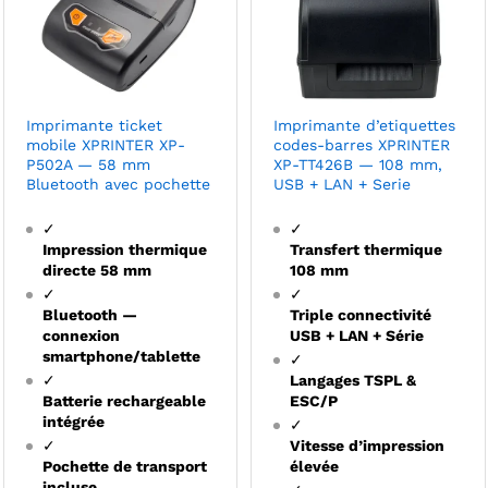
Imprimante ticket
Imprimante d’etiquettes
mobile XPRINTER XP-
codes-barres XPRINTER
P502A — 58 mm
XP-TT426B — 108 mm,
Bluetooth avec pochette
USB + LAN + Serie
✓
✓
Impression thermique
Transfert thermique
directe 58 mm
108 mm
✓
✓
Bluetooth —
Triple connectivité
connexion
USB + LAN + Série
smartphone/tablette
✓
✓
Langages TSPL &
Batterie rechargeable
ESC/P
intégrée
✓
✓
Vitesse d’impression
Pochette de transport
élevée
incluse