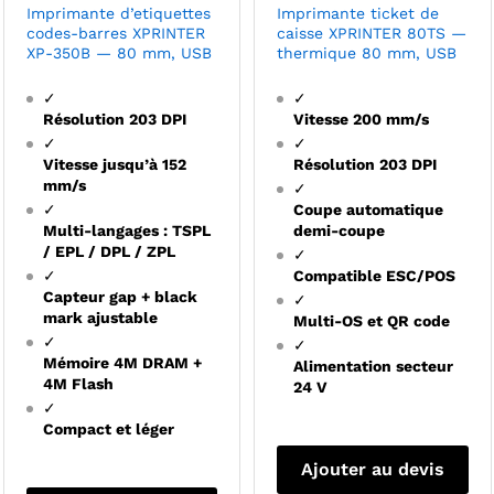
Imprimante d’etiquettes
Imprimante ticket de
codes-barres XPRINTER
caisse XPRINTER 80TS —
XP-350B — 80 mm, USB
thermique 80 mm, USB
✓
✓
Résolution 203 DPI
Vitesse 200 mm/s
✓
✓
Vitesse jusqu’à 152
Résolution 203 DPI
mm/s
✓
✓
Coupe automatique
Multi-langages : TSPL
demi-coupe
/ EPL / DPL / ZPL
✓
✓
Compatible ESC/POS
Capteur gap + black
✓
mark ajustable
Multi-OS et QR code
✓
✓
Mémoire 4M DRAM +
Alimentation secteur
4M Flash
24 V
✓
Compact et léger
Ajouter au devis