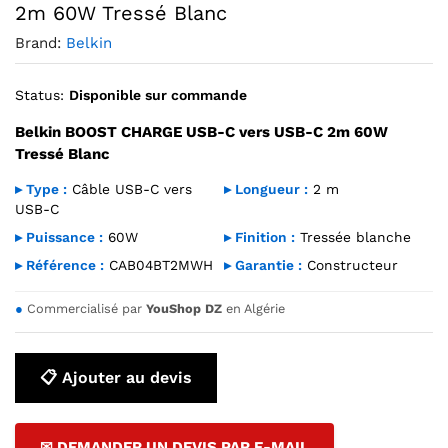
2m 60W Tressé Blanc
Brand:
Belkin
Status:
Disponible sur commande
Belkin BOOST CHARGE USB-C vers USB-C 2m 60W
Tressé Blanc
▸ Type :
Câble USB-C vers
▸ Longueur :
2 m
USB-C
▸ Puissance :
60W
▸ Finition :
Tressée blanche
▸ Référence :
CAB04BT2MWH
▸ Garantie :
Constructeur
●
Commercialisé par
YouShop DZ
en Algérie
📋 Ajouter au devis
✉ DEMANDER UN DEVIS PAR E-MAIL