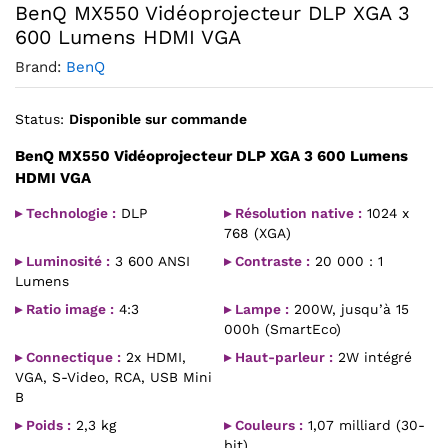
BenQ MX550 Vidéoprojecteur DLP XGA 3
600 Lumens HDMI VGA
Brand:
BenQ
Status:
Disponible sur commande
BenQ MX550 Vidéoprojecteur DLP XGA 3 600 Lumens
HDMI VGA
▸ Technologie :
DLP
▸ Résolution native :
1024 x
768 (XGA)
▸ Luminosité :
3 600 ANSI
▸ Contraste :
20 000 : 1
Lumens
▸ Ratio image :
4:3
▸ Lampe :
200W, jusqu’à 15
000h (SmartEco)
▸ Connectique :
2x HDMI,
▸ Haut-parleur :
2W intégré
VGA, S-Video, RCA, USB Mini
B
▸ Poids :
2,3 kg
▸ Couleurs :
1,07 milliard (30-
bit)