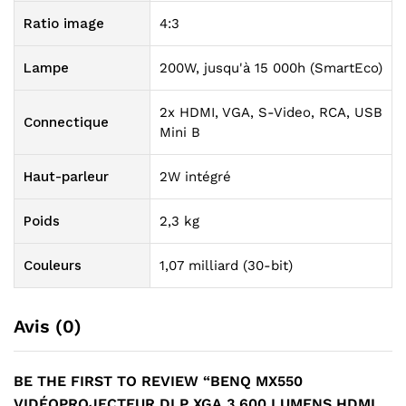
Ratio image
4:3
Lampe
200W, jusqu'à 15 000h (SmartEco)
2x HDMI, VGA, S-Video, RCA, USB
Connectique
Mini B
Haut-parleur
2W intégré
Poids
2,3 kg
Couleurs
1,07 milliard (30-bit)
Avis (0)
BE THE FIRST TO REVIEW “BENQ MX550
VIDÉOPROJECTEUR DLP XGA 3 600 LUMENS HDMI