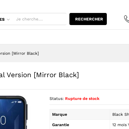
al Version [Mirror Black]
RECHERCHER
ES
sion [Mirror Black]
 Version [Mirror Black]
Status:
Rupture de stock
Marque
Black S
Garantie
12 mois