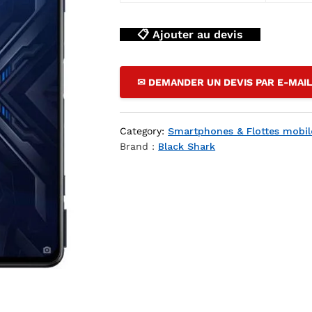
📋 Ajouter au devis
✉ DEMANDER UN DEVIS PAR E-MAI
Category:
Smartphones & Flottes mobil
Brand :
Black Shark
Version [Mirror Black] — YouShop DZ