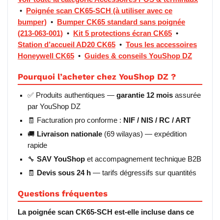
•
Poignée scan CK65-SCH (à utiliser avec ce
bumper)
•
Bumper CK65 standard sans poignée
(213-063-001)
•
Kit 5 protections écran CK65
•
Station d’accueil AD20 CK65
•
Tous les accessoires
Honeywell CK65
•
Guides & conseils YouShop DZ
Pourquoi l’acheter chez YouShop DZ ?
✅ Produits authentiques —
garantie 12 mois
assurée
par YouShop DZ
🧾 Facturation pro conforme :
NIF / NIS / RC / ART
🚚
Livraison nationale
(69 wilayas) — expédition
rapide
🔧
SAV YouShop
et accompagnement technique B2B
🧾
Devis sous 24 h
— tarifs dégressifs sur quantités
Questions fréquentes
La poignée scan CK65-SCH est-elle incluse dans ce