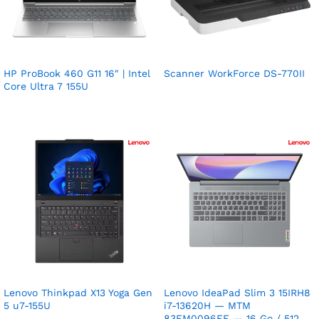
HP ProBook 460 G11 16″ | Intel
Scanner WorkForce DS-770II
Core Ultra 7 155U
Lenovo Thinkpad X13 Yoga Gen
Lenovo IdeaPad Slim 3 15IRH8
5 u7-155U
i7-13620H — MTM
83EM0096FE — 16 Go / 512