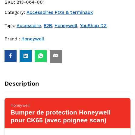
SKU:
213-064-001
Category:
Accessoires POS & terminaux
Tags:
Accessoire
,
B2B
,
Honeywell
,
YouShop DZ
Brand :
Honeywell
Description
Honeywell
Bumper de protection Honeywell
pour CK65 (avec poignee scan)