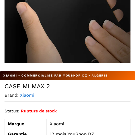
Agrandir l’image : CASE MI MAX 2 — YouShop DZ
CASE MI MAX 2
Brand:
Xiaomi
Status:
Rupture de stock
Marque
Xiaomi
Garantie
12 mois YouShop DZ