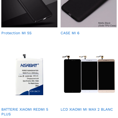
Protection MI 5S
CASE MI 6
BATTERIE XIAOMI REDMI 5
LCD XIAOMI MI MAX 2 BLANC
PLUS