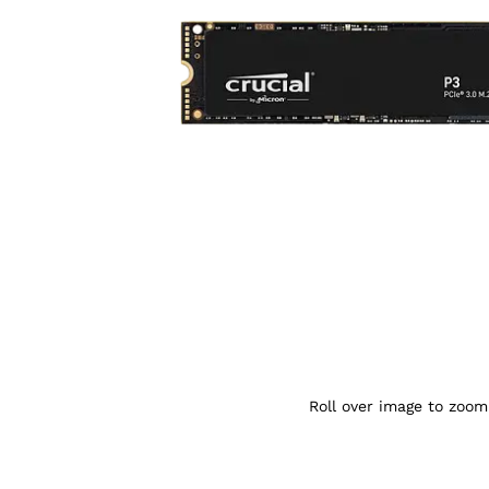
Agrandir l’image : Crucial P3 1 To — YouS
Roll over image to zoom