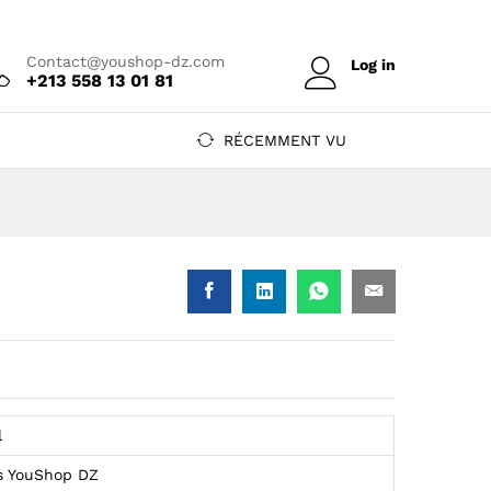
Prix sur devis
Ajouter au devis
Contact@youshop-dz.com
Log in
+213 558 13 01 81
RÉCEMMENT VU
l
s YouShop DZ