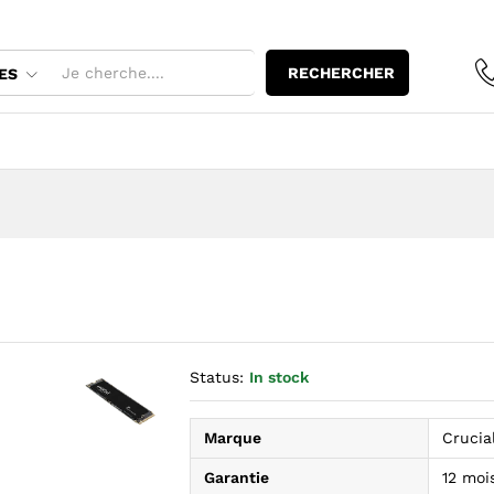
RECHERCHER
ES
Status:
In stock
Marque
Crucia
Agrandir l’image : Crucial P3 1 To — YouShop DZ
Garantie
12 moi