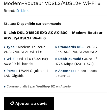
Modem-Routeur VDSL2/ADSL2+ Wi-Fi 6
Brand:
D-Link
Status:
Disponible sur commande
D-Link DSL-X1852E EXO AX AX1800 – Modem-Routeur
VDSL2/ADSL2+ Wi-Fi 6
▸ Type :
Modem-routeur
▸ Standards DSL :
VDSL2
VDSL2/ADSL2+ Wi-Fi 6
35b, ADSL/ADSL2/ADSL2+
▸ Wi-Fi :
Wi-Fi 6 (802.11ax)
▸ Débit cumulé :
Jusqu’à
AX1800 bi-bande
1775 Mbps (1201 + 574)
▸ Ports :
1 WAN Gigabit + 4
▸ Antennes :
4 antennes
LAN Gigabit
externes
●
Commercialisé par
YouShop DZ
en Algérie
📋 Ajouter au devis