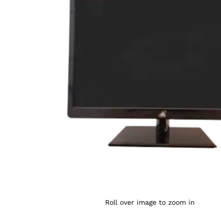
Agrandir l’image : ECRAN ENIGMA 22" — YouShop D
Roll over image to zoom in