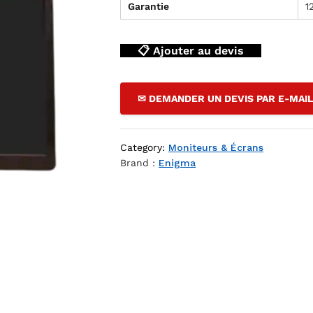
Garantie
1
📋 Ajouter au devis
✉ DEMANDER UN DEVIS PAR E-MAI
Category:
Moniteurs & Écrans
Brand :
Enigma
Z