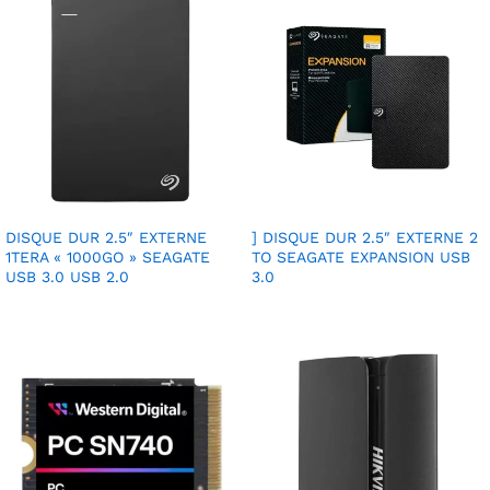
DISQUE DUR 2.5″ EXTERNE
] DISQUE DUR 2.5″ EXTERNE 2
1TERA « 1000GO » SEAGATE
TO SEAGATE EXPANSION USB
USB 3.0 USB 2.0
3.0