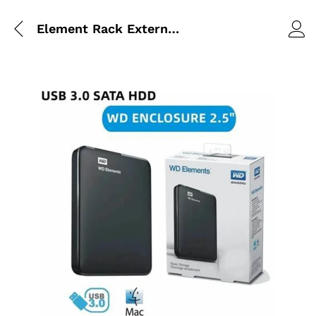
Element Rack Externe HDD/SSD 2,5 pouces SATA USB 3.0 (compatible WD)