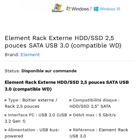
Agrandir l’image : Element Rack Externe HDD/SSD 2,5 po
Element Rack Externe HDD/SSD 2,5
pouces SATA USB 3.0 (compatible WD)
Brand:
Element
Status:
Disponible sur commande
Element Rack Externe HDD/SSD 2,5 pouces SATA USB
3.0 (compatible WD)
▸ Type :
Boitier externe /
▸ Compatibilité disque :
Rack 2,5 pouces
HDD/SSD 2,5″ SATA
▸ Interface PC :
USB 3.0 (USB
▸ Débit max :
5 Gbit/s
3.2 Gen 1)
▸ Alimentation :
USB bus-
▸ Référence :
Element Rack
powered
USB 3.0