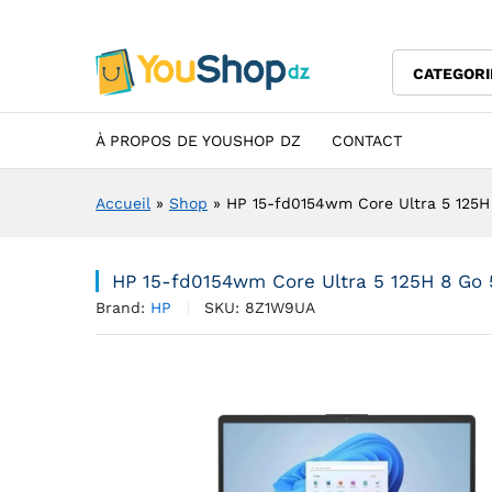
HP 15-fd0154wm Core Ultra 5 
Description
Specification
Avis (0)
CATEGORI
À PROPOS DE YOUSHOP DZ
CONTACT
Accueil
»
Shop
»
HP 15-fd0154wm Core Ultra 5 125H 
HP 15-fd0154wm Core Ultra 5 125H 8 Go 5
Brand:
HP
SKU:
8Z1W9UA