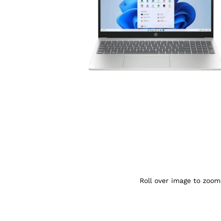
Agrandir l’image : HP 15-fd0154wm Core U
Roll over image to zoom