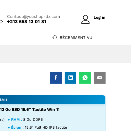
Prix sur devis
Ajouter au devis
Contact@youshop-dz.com
Log in
+213 558 13 01 81
RÉCEMMENT VU
2 Go SSD 15.6″ Tactile Win 11
12 Go SSD 15.6" Tactile Win 11 — YouShop DZ
H 8 Go 512 Go SSD 15.6" Tactile Win 11 — YouShop DZ
rs)
▸ RAM :
8 Go DDR5
▸ Écran :
15.6″ Full HD IPS tactile