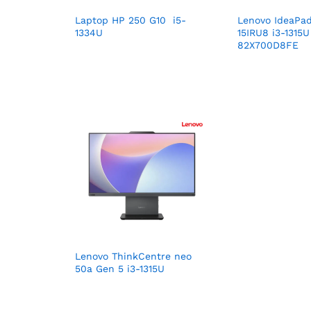
Laptop HP 250 G10 i5-
Lenovo IdeaPad
1334U
15IRU8 i3-131
82X700D8FE
Lenovo ThinkCentre neo
50a Gen 5 i3-1315U