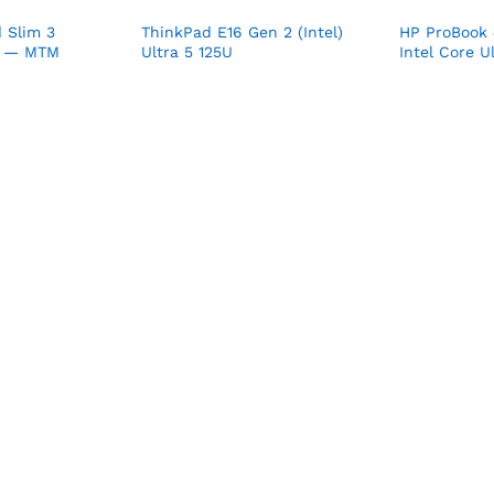
 Slim 3
ThinkPad E16 Gen 2 (Intel)
HP ProBook 4
5U — MTM
Ultra 5 125U
Intel Core U