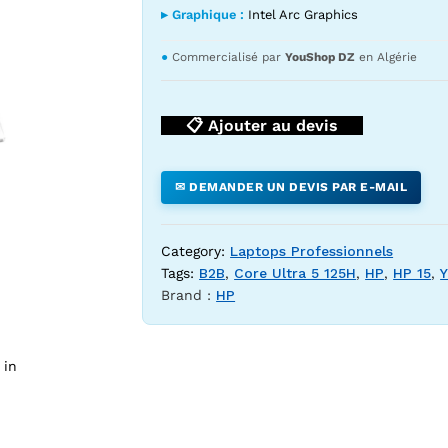
▸ Graphique :
Intel Arc Graphics
●
Commercialisé par
YouShop DZ
en Algérie
📋 Ajouter au devis
✉ DEMANDER UN DEVIS PAR E-MAIL
ltra 5 125H 8 Go 512 Go SSD 15.6" Tactile Win 11 — YouShop DZ
Category:
Laptops Professionnels
Tags:
B2B
,
Core Ultra 5 125H
,
HP
,
HP 15
,
Brand :
HP
 in