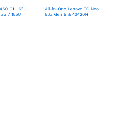
60 G11 16″ |
All-in-One Lenovo TC Neo
ltra 7 155U
50a Gen 5 i5-13420H