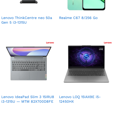
Lenovo ThinkCentre neo 50a
Realme C67 8/256 Go
Gen 5 i3-1315U
Lenovo IdeaPad Slim 3 15IRU8
Lenovo LOQ 15IAX9E i5-
i3-1315U — MTM 82X700D8FE
12450HX