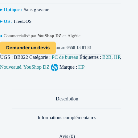
▸ Optique :
Sans graveur
▸ OS :
FreeDOS
●
Commercialisé par
YouShop DZ
en Algérie
Demander un devis
ou au
0558 13 01 81
UGS :
BB022
Catégorie :
PC de bureau
Étiquettes :
B2B
,
HP
,
Nouveauté
,
YouShop DZ
Marque :
HP
Description
Informations complémentaires
Avis (0)