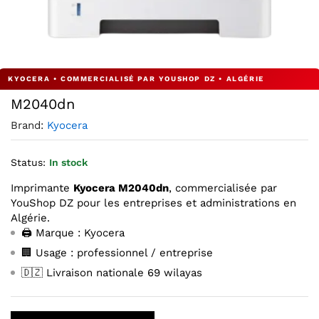
Agrandir l’image : M2040dn — YouShop DZ
M2040dn
Brand:
Kyocera
Status:
In stock
Imprimante
Kyocera M2040dn
, commercialisée par
YouShop DZ pour les entreprises et administrations en
Algérie.
🖨️ Marque : Kyocera
🏢 Usage : professionnel / entreprise
🇩🇿 Livraison nationale 69 wilayas