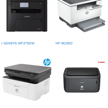
i-SENSYS MF275DW
HP M236D