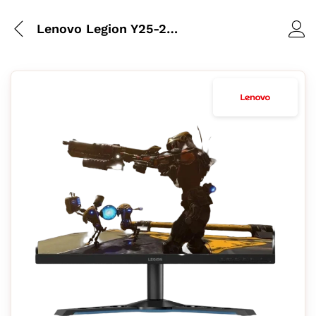
Lenovo Legion Y25-25 Écran Gaming 24.5″ FHD IPS 1ms 240 Hz