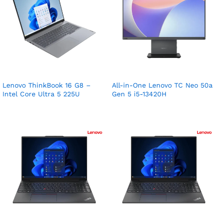
Lenovo ThinkBook 16 G8 –
All-in-One Lenovo TC Neo 50a
Intel Core Ultra 5 225U
Gen 5 i5-13420H