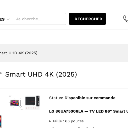
6" Smart UHD 4K (2025)
RECHERCHER
ES
art UHD 4K (2025)
″ Smart UHD 4K (2025)
Status:
Disponible sur commande
LG 86UA75006LA — TV LED 86″ Smart U
Agrandir l’image : LG 86UA75006LA — TV LED 86" Smart UH
Agrandir l’image : LG 86UA75006LA — TV LED 86" 
▸ Taille :
86 pouces