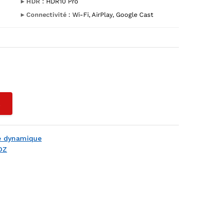
▸ HDR :
HDR10 Pro
▸ Connectivité :
Wi-Fi, AirPlay, Google Cast
L
ge dynamique
DZ