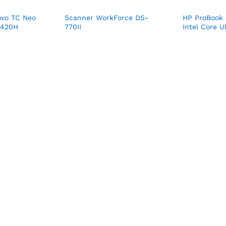
ovo TC Neo
Scanner WorkForce DS-
HP ProBook 4
3420H
770II
Intel Core U