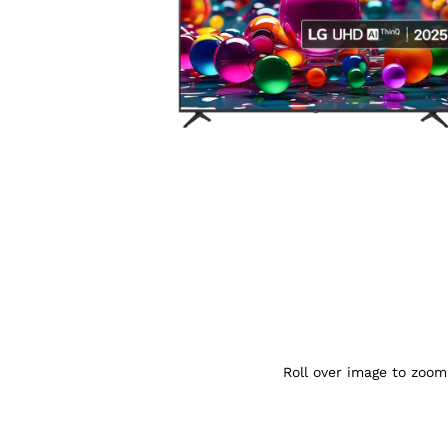
Agrandir l’image : LG 86UA75006LA — TV
Roll over image to zoom