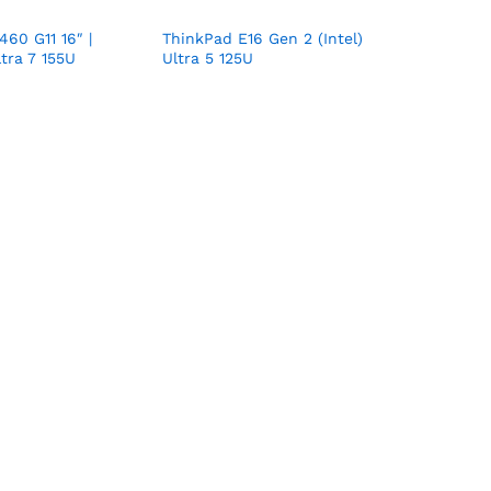
60 G11 16″ |
ThinkPad E16 Gen 2 (Intel)
ltra 7 155U
Ultra 5 125U