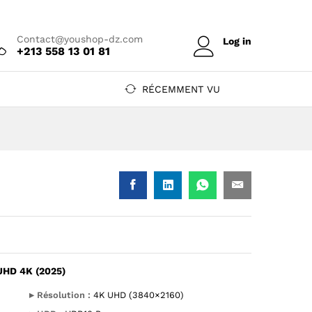
Prix sur devis
Ajouter au devis
Contact@youshop-dz.com
Log in
+213 558 13 01 81
RÉCEMMENT VU
HD 4K (2025)
D 4K (2025) — YouShop DZ
Smart UHD 4K (2025) — YouShop DZ
▸ Résolution :
4K UHD (3840×2160)