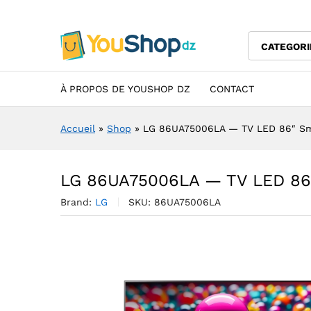
LG 86UA75006LA — TV LED 8
Description
Specification
Avis (0)
CATEGORI
À PROPOS DE YOUSHOP DZ
CONTACT
Accueil
»
Shop
»
LG 86UA75006LA — TV LED 86″ Sm
LG 86UA75006LA — TV LED 86
Brand:
LG
SKU:
86UA75006LA