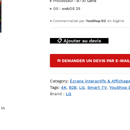
▸ Processeur :
α7 AI Gen8
▸ OS :
webOS 25
●
Commercialisé par
YouShop DZ
en Algérie
📋 Ajouter au devis
✉ DEMANDER UN DEVIS PAR E-MAI
 LED 86" Smart UHD 4K (2025) — YouShop DZ
Category:
Écrans interactifs & Afficha
Tags:
4K
,
B2B
,
LG
,
Smart TV
,
YouShop 
Brand :
LG
 in