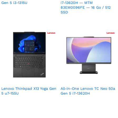
Gen 5 i3-1315U
i7-13620H — MTM
83EM0096FE — 16 Go / 512
SSD
Lenovo Thinkpad X13 Yoga Gen
All-in-One Lenovo TC Neo 50a
5 u7-155U
Gen 5 i7-13620H