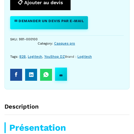
📋 Ajouter au devis
✉ DEMANDER UN DEVIS PAR E-MAIL
SKU:
981-000100
Category:
Casques pro
Tags:
B2B
,
Logitech
,
YouShop DZ
Brand :
Logitech
Description
Présentation