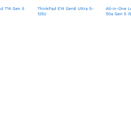
d T14 Gen 5
ThinkPad E14 Gen6 Ultra 5-
All-in-One 
125U
50a Gen 5 i