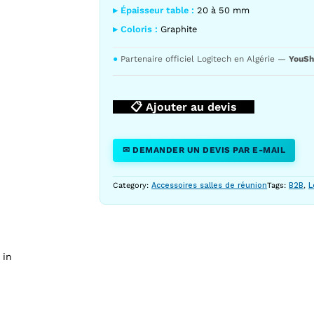
▸ Épaisseur table :
20 à 50 mm
▸ Coloris :
Graphite
●
Partenaire officiel Logitech en Algérie —
YouSh
📋 Ajouter au devis
od Mount 952-000002 — YouShop DZ
✉ DEMANDER UN DEVIS PAR E-MAIL
Category:
Accessoires salles de réunion
Tags:
B2B
,
L
 in