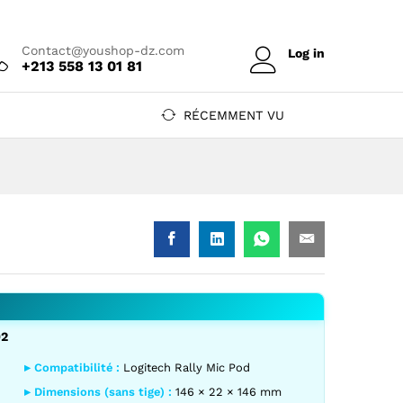
Prix sur devis
Ajouter au devis
Contact@youshop-dz.com
Log in
+213 558 13 01 81
RÉCEMMENT VU
02
2 — YouShop DZ
52-000002 — YouShop DZ
▸ Compatibilité :
Logitech Rally Mic Pod
▸ Dimensions (sans tige) :
146 × 22 × 146 mm