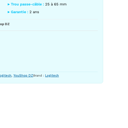
▸ Trou passe-câble :
25 à 65 mm
▸ Garantie :
2 ans
op DZ
ogitech
,
YouShop DZ
Brand :
Logitech