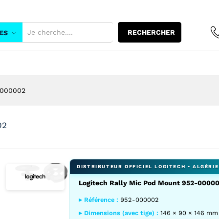
t 952-000002
RECHERCHER
ES
-000002
02
Logitech Rally Mic Pod Mount 952-0000
Agrandir l’image : Logitech Rally Mic Pod Mount 952-00000
Agrandir l’image : Logitech Rally Mic Pod Mount 9
▸ Référence :
952-000002
▸ Dimensions (avec tige) :
146 × 90 × 146 mm