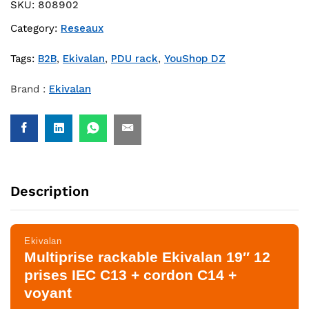
SKU:
808902
Category:
Reseaux
Tags:
B2B
,
Ekivalan
,
PDU rack
,
YouShop DZ
Brand :
Ekivalan
Description
Ekivalan
Multiprise rackable Ekivalan 19″ 12
prises IEC C13 + cordon C14 +
voyant