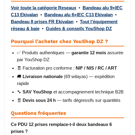
Voir toute la catégorie Reseaux
•
Bandeau alu 9×IEC
C13 Ekivalan
•
Bandeau alu 6×IEC C13 Ekivalan
•
Bandeau 8 prises FR Ekivalan
•
Tout l’équipement
réseau & baie
•
Guides & conseils YouShop DZ
Pourquoi l’acheter chez YouShop DZ ?
✅ Produits authentiques —
garantie 12 mois
assurée
par YouShop DZ
🧾 Facturation pro conforme :
NIF / NIS / RC / ART
🚚
Livraison nationale
(69 wilayas) — expédition
rapide
🔧
SAV YouShop
et accompagnement technique B2B
🧾
Devis sous 24 h
— tarifs dégressifs sur quantités
Questions fréquentes
Ce PDU 12 prises remplace-t-il deux bandeaux 6
prises ?