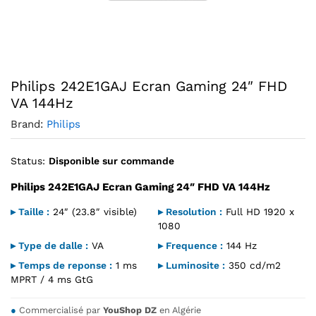
Agrandir l’image : Philips 242E1GAJ Ecran Gaming 24" FH
Philips 242E1GAJ Ecran Gaming 24″ FHD
VA 144Hz
Brand:
Philips
Status:
Disponible sur commande
Philips 242E1GAJ Ecran Gaming 24″ FHD VA 144Hz
▸ Taille :
24″ (23.8″ visible)
▸ Resolution :
Full HD 1920 x
1080
▸ Type de dalle :
VA
▸ Frequence :
144 Hz
▸ Temps de reponse :
1 ms
▸ Luminosite :
350 cd/m2
MPRT / 4 ms GtG
●
Commercialisé par
YouShop DZ
en Algérie