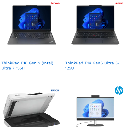
ThinkPad E16 Gen 2 (Intel)
ThinkPad E14 Gen6 Ultra 5-
Ultra 7 155H
125U