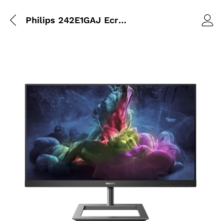
Philips 242E1GAJ Ecran Gaming 24″ FHD VA 144Hz