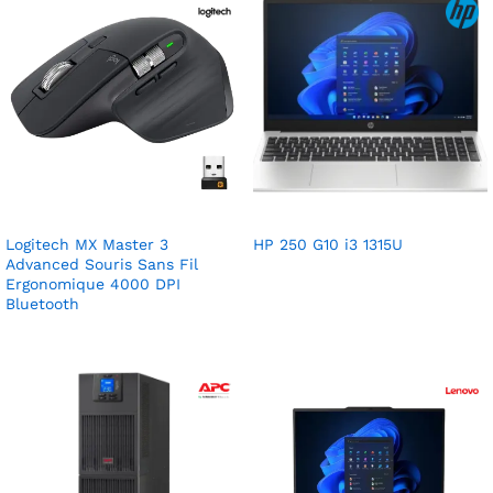
Logitech MX Master 3
HP 250 G10 i3 1315U
Advanced Souris Sans Fil
Ergonomique 4000 DPI
Bluetooth