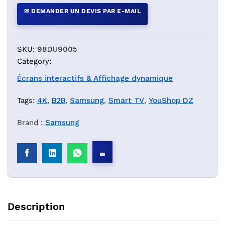
✉ DEMANDER UN DEVIS PAR E-MAIL
SKU:
98DU9005
Category:
Écrans interactifs & Affichage dynamique
Tags:
4K
,
B2B
,
Samsung
,
Smart TV
,
YouShop DZ
Brand :
Samsung
Description