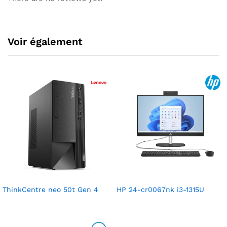
Voir également
ThinkCentre neo 50t Gen 4
HP 24-cr0067nk i3-1315U