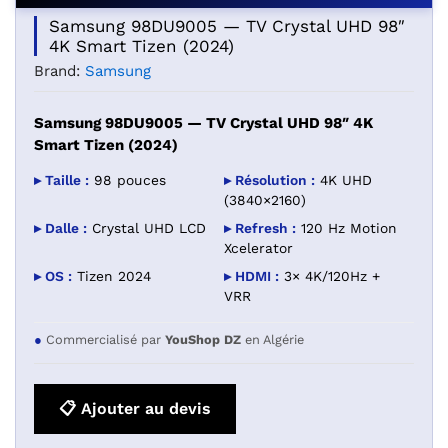
Samsung 98DU9005 — TV Crystal UHD 98″
4K Smart Tizen (2024)
Brand:
Samsung
Samsung 98DU9005 — TV Crystal UHD 98″ 4K
Smart Tizen (2024)
▸ Taille :
98 pouces
▸ Résolution :
4K UHD
(3840×2160)
▸ Dalle :
Crystal UHD LCD
▸ Refresh :
120 Hz Motion
Xcelerator
▸ OS :
Tizen 2024
▸ HDMI :
3× 4K/120Hz +
VRR
●
Commercialisé par
YouShop DZ
en Algérie
📋 Ajouter au devis