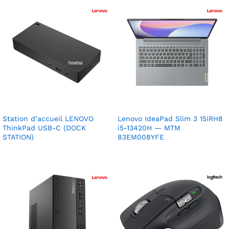
Station d’accueil LENOVO
Lenovo IdeaPad Slim 3 15IRH8
ThinkPad USB-C (DOCK
i5-13420H — MTM
STATION)
83EM008YFE