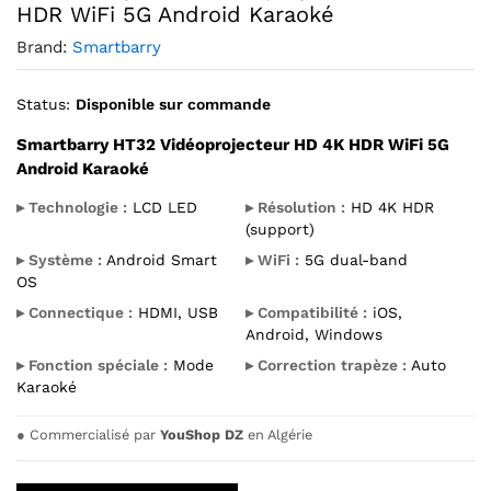
HDR WiFi 5G Android Karaoké
Brand:
Smartbarry
Status:
Disponible sur commande
Smartbarry HT32 Vidéoprojecteur HD 4K HDR WiFi 5G
Android Karaoké
▸ Technologie :
LCD LED
▸ Résolution :
HD 4K HDR
(support)
▸ Système :
Android Smart
▸ WiFi :
5G dual-band
OS
▸ Connectique :
HDMI, USB
▸ Compatibilité :
iOS,
Android, Windows
▸ Fonction spéciale :
Mode
▸ Correction trapèze :
Auto
Karaoké
●
Commercialisé par
YouShop DZ
en Algérie