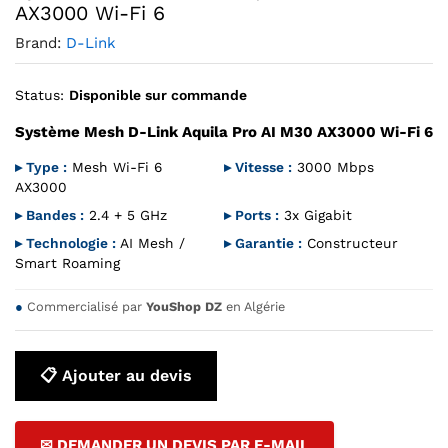
AX3000 Wi-Fi 6
Brand:
D-Link
Status:
Disponible sur commande
Système Mesh D-Link Aquila Pro AI M30 AX3000 Wi-Fi 6
▸ Type :
Mesh Wi-Fi 6
▸ Vitesse :
3000 Mbps
AX3000
▸ Bandes :
2.4 + 5 GHz
▸ Ports :
3x Gigabit
▸ Technologie :
AI Mesh /
▸ Garantie :
Constructeur
Smart Roaming
●
Commercialisé par
YouShop DZ
en Algérie
📋 Ajouter au devis
✉ DEMANDER UN DEVIS PAR E-MAIL