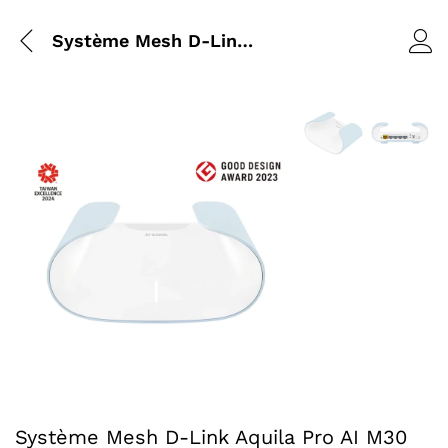
Système Mesh D-Link Aquila Pro AI M30 AX3000 Wi-Fi 6
Agrandir l’image : 
Agrandir l
Agrandir l’image : Système Mesh D-Link Aquila Pro AI M3
Système Mesh D-Link Aquila Pro AI M30