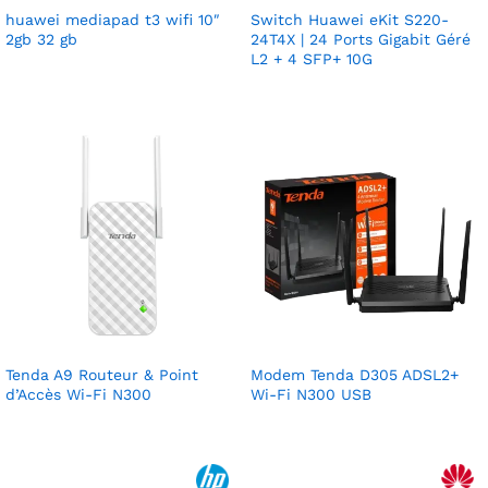
huawei mediapad t3 wifi 10″
Switch Huawei eKit S220-
2gb 32 gb
24T4X | 24 Ports Gigabit Géré
L2 + 4 SFP+ 10G
Tenda A9 Routeur & Point
Modem Tenda D305 ADSL2+
d’Accès Wi-Fi N300
Wi-Fi N300 USB