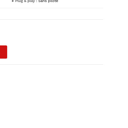
▸ Plug & play :
Sans pilote
L