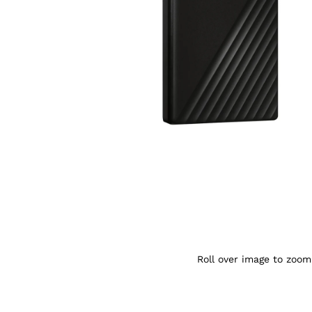
Agrandir l’image : WD My Passport — Rac
Roll over image to zoom