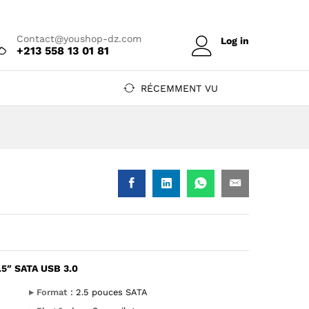
Prix sur devis
Ajouter au devis
Contact@youshop-dz.com
Log in
+213 558 13 01 81
RÉCEMMENT VU
5″ SATA USB 3.0
" SATA USB 3.0 — YouShop DZ
 HDD 2.5" SATA USB 3.0 — YouShop DZ
▸ Format :
2.5 pouces SATA