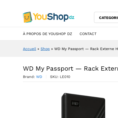
WD My Passport — Rack Exte
Description
Specification
Avis (0)
CATEGORI
À PROPOS DE YOUSHOP DZ
CONTACT
Accueil
»
Shop
»
WD My Passport — Rack Externe H
WD My Passport — Rack Exter
Brand:
WD
SKU:
LE010