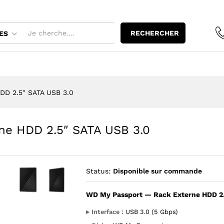
rne HDD 2.5" SATA USB 3.0
RECHERCHER
ES
DD 2.5″ SATA USB 3.0
ne HDD 2.5″ SATA USB 3.0
Status:
Disponible sur commande
WD My Passport — Rack Externe HDD 2.
Agrandir l’image : WD My Passport — Rack Externe HDD 2.5
Agrandir l’image : WD My Passport — Rack Externe
▸ Interface :
USB 3.0 (5 Gbps)