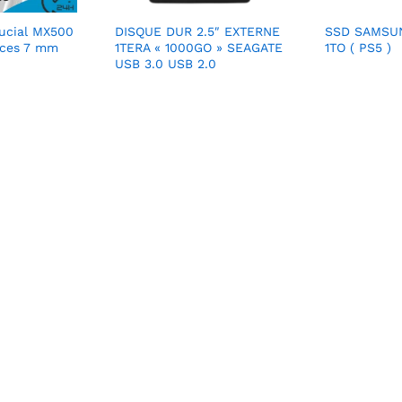
ucial MX500
DISQUE DUR 2.5″ EXTERNE
SSD SAMSU
uces 7 mm
1TERA « 1000GO » SEAGATE
1TO ( PS5 )
USB 3.0 USB 2.0