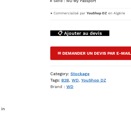
▸ Série :
WD My Passport
●
Commercialisé par
YouShop DZ
en Algérie
📋 Ajouter au devis
✉ DEMANDER UN DEVIS PAR E-MAI
k Externe HDD 2.5" SATA USB 3.0 — YouShop DZ
Category:
Stockage
Tags:
B2B
,
WD
,
YouShop DZ
Brand :
WD
 in