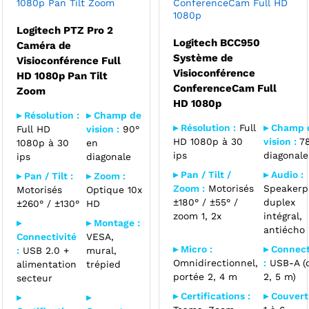
1080p Pan Tilt Zoom
ConferenceCam Full HD
1080p
Logitech PTZ Pro 2
Logitech BCC950
Caméra de
Système de
Visioconférence Full
Visioconférence
HD 1080p Pan Tilt
ConferenceCam Full
Zoom
HD 1080p
▸ Résolution :
▸ Champ de
▸ Résolution :
Full
▸ Champ 
Full HD
vision :
90°
HD 1080p à 30
vision :
78
1080p à 30
en
ips
diagonale
ips
diagonale
▸ Pan / Tilt /
▸ Audio :
▸ Pan / Tilt :
▸ Zoom :
Zoom :
Motorisés
Speakerp
Motorisés
Optique 10x
±180° / ±55° /
duplex
±260° / ±130°
HD
zoom 1, 2x
intégral,
▸
▸ Montage :
antiécho
Connectivité
VESA,
▸ Micro :
▸ Connect
:
USB 2.0 +
mural,
Omnidirectionnel,
:
USB-A (
alimentation
trépied
portée 2, 4 m
2, 5 m)
secteur
▸ Certifications :
▸ Couvert
▸
▸