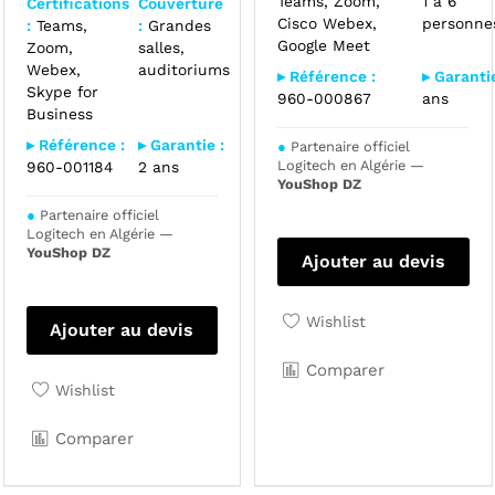
Teams, Zoom,
1 à 6
Certifications
Couverture
Cisco Webex,
personne
:
Teams,
:
Grandes
Google Meet
Zoom,
salles,
Webex,
auditoriums
▸ Référence :
▸ Garantie
Skype for
960-000867
ans
Business
▸ Référence :
▸ Garantie :
●
Partenaire officiel
Logitech en Algérie —
960-001184
2 ans
YouShop DZ
●
Partenaire officiel
Logitech en Algérie —
YouShop DZ
Ajouter au devis
Wishlist
Ajouter au devis
Comparer
Wishlist
Comparer