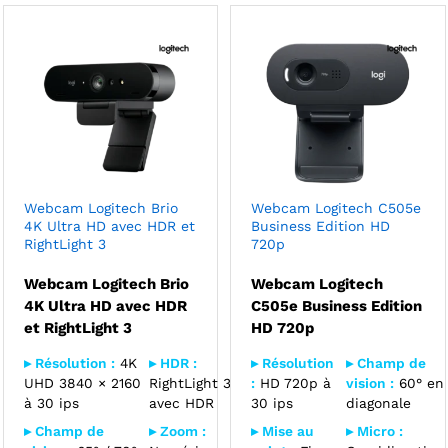
Webcam Logitech Brio
Webcam Logitech C505e
4K Ultra HD avec HDR et
Business Edition HD
RightLight 3
720p
Webcam Logitech Brio
Webcam Logitech
4K Ultra HD avec HDR
C505e Business Edition
et RightLight 3
HD 720p
▸ Résolution :
4K
▸ HDR :
▸ Résolution
▸ Champ de
UHD 3840 × 2160
RightLight 3
:
HD 720p à
vision :
60° en
à 30 ips
avec HDR
30 ips
diagonale
▸ Champ de
▸ Zoom :
▸ Mise au
▸ Micro :