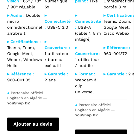
vision :
65° / 78°
Numérique
point :
Fixe
Omnidirectionn
/ 90° réglable
5x
portée 3 m
▸ Audio :
Double
▸
▸
▸ Certifications
micro
Connectivité
Connectivité
Teams, Zoom,
omnidirectionnel
:
USB-C 3.0
:
USB-A
Google Meet,
antibruit
(câble 1, 5 m
Cisco Webex
intégré)
▸ Certifications :
▸
Teams, Zoom,
Couverture :
▸
▸ Référence :
Google Meet,
1 utilisateur
Couverture :
960-001372
Webex, Windows
/ bureau
1 utilisateur
Hello
exécutif
/ huddle
▸ Référence :
▸ Garantie :
▸ Format :
▸ Garantie :
2 
960-001105
2 ans
Webcam à
clip
universel
●
Partenaire officiel
Logitech en Algérie —
YouShop DZ
●
Partenaire officiel
Logitech en Algérie —
YouShop DZ
Ajouter au devis